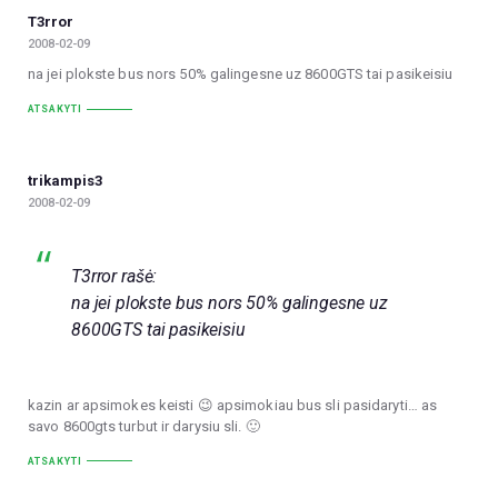
T3rror
2008-02-09
na jei plokste bus nors 50% galingesne uz 8600GTS tai pasikeisiu
ATSAKYTI
trikampis3
2008-02-09
T3rror rašė:
na jei plokste bus nors 50% galingesne uz
8600GTS tai pasikeisiu
kazin ar apsimokes keisti 😉 apsimokiau bus sli pasidaryti… as
savo 8600gts turbut ir darysiu sli. 🙂
ATSAKYTI