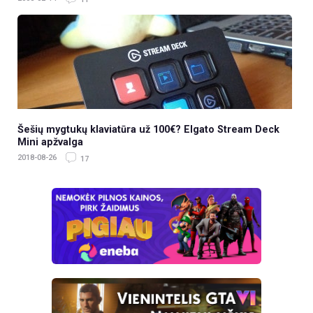
Šešių mygtukų klaviatūra už 100€? Elgato Stream Deck
Mini apžvalga
2018-08-26
17