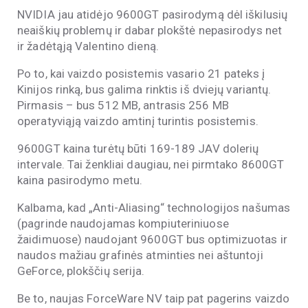
NVIDIA jau atidėjo 9600GT pasirodymą dėl iškilusių
neaiškių problemų ir dabar plokštė nepasirodys net
ir žadėtąją Valentino dieną.
Po to, kai vaizdo posistemis vasario 21 pateks į
Kinijos rinką, bus galima rinktis iš dviejų variantų.
Pirmasis – bus 512 MB, antrasis 256 MB
operatyviąją vaizdo amtinį turintis posistemis.
9600GT kaina turėtų būti 169-189 JAV dolerių
intervale. Tai ženkliai daugiau, nei pirmtako 8600GT
kaina pasirodymo metu.
Kalbama, kad „Anti-Aliasing“ technologijos našumas
(pagrinde naudojamas kompiuteriniuose
žaidimuose) naudojant 9600GT bus optimizuotas ir
naudos mažiau grafinės atminties nei aštuntoji
GeForce, plokščių serija.
Be to, naujas ForceWare NV taip pat pagerins vaizdo