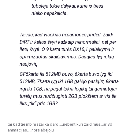
tuboleja tokie dalykai, kurie is tiesu
nieko nepakeicia..
Tai jau, kad visokias nesamones prided. žaidi
DiRT ir kelias švyti kažkaip nenormaliai, net per
lietų švyti. O 9 karta turės DX10,1 palaikymą ir
optimizuotus skaičiavimus. Daugiau lyg jokių
naujovių
GF5karta iki 512MB buvo, 6karta buvo lyg iki
512MB, 7karta lyg iki 1GB galėjo pasigirt, 8karta
irgi iki 1GB, na pagal tokia logiką tai gamintojai
turėtų mus nudžiuginti 2GB plokštėm ar vis tik
liks „tik“ prie 1GB?
tai kad tie mb mazai ka daro…..nebent kuri zaidimus…ar 3d
animacijas…..nors abejoju