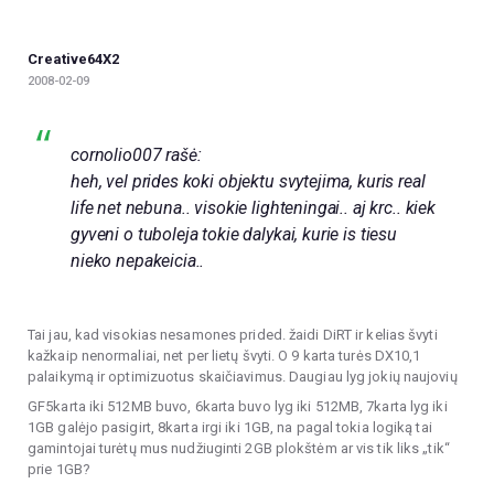
Creative64X2
2008-02-09
cornolio007 rašė:
heh, vel prides koki objektu svytejima, kuris real
life net nebuna.. visokie lighteningai.. aj krc.. kiek
gyveni o tuboleja tokie dalykai, kurie is tiesu
nieko nepakeicia..
Tai jau, kad visokias nesamones prided. žaidi DiRT ir kelias švyti
kažkaip nenormaliai, net per lietų švyti. O 9 karta turės DX10,1
palaikymą ir optimizuotus skaičiavimus. Daugiau lyg jokių naujovių
GF5karta iki 512MB buvo, 6karta buvo lyg iki 512MB, 7karta lyg iki
1GB galėjo pasigirt, 8karta irgi iki 1GB, na pagal tokia logiką tai
gamintojai turėtų mus nudžiuginti 2GB plokštėm ar vis tik liks „tik“
prie 1GB?