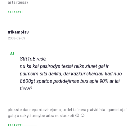
ar tai tiesa?
ATSAKYTI
trikampis3
2008-02-09
StR1pE rašė:
nu ka kai pasirodys testai reiks ziuret gal ir
paimsim sita daikta, dar kazkur skaiciau kad nuo
8600gt spartos padidejimas bus apie 90% ar tai
tiesa?
plokste dar nepardavinejama, todel tai nera patvirtinta. gamintojai
galejo sakyti teisybe arba nusipezeti 😉 😛
ATSAKYTI