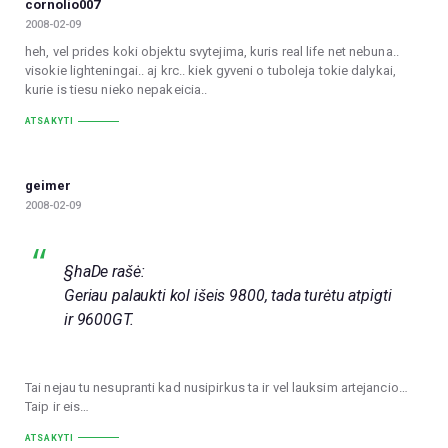
cornolio007
2008-02-09
heh, vel prides koki objektu svytejima, kuris real life net nebuna..
visokie lighteningai.. aj krc.. kiek gyveni o tuboleja tokie dalykai,
kurie is tiesu nieko nepakeicia..
ATSAKYTI
geimer
2008-02-09
§haDe rašė:
Geriau palaukti kol išeis 9800, tada turėtu atpigti
ir 9600GT.
Tai nejau tu nesupranti kad nusipirkus ta ir vel lauksim artejancio…
Taip ir eis…
ATSAKYTI