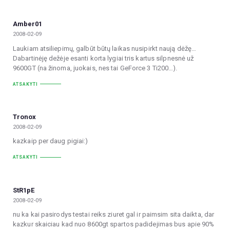
Amber01
2008-02-09
Laukiam atsiliepimų, galbūt būtų laikas nusipirkt naują dėžę…
Dabartinėję dežėje esanti korta lygiai tris kartus silpnesnė už
9600GT (na žinoma, juokais, nes tai GeForce 3 Ti200…).
ATSAKYTI
Tronox
2008-02-09
kazkaip per daug pigiai:)
ATSAKYTI
StR1pE
2008-02-09
nu ka kai pasirodys testai reiks ziuret gal ir paimsim sita daikta, dar
kazkur skaiciau kad nuo 8600gt spartos padidejimas bus apie 90%