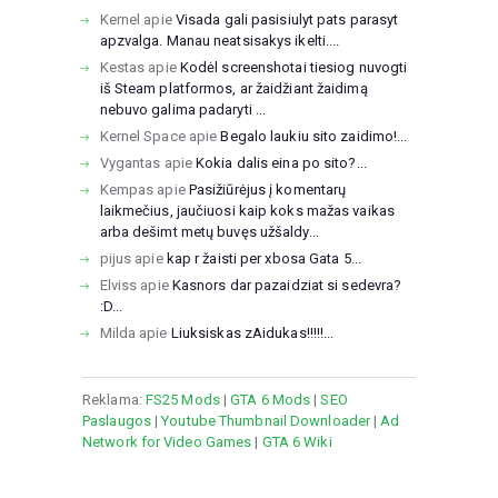
Kernel
apie
Visada gali pasisiulyt pats parasyt
apzvalga. Manau neatsisakys ikelti....
Kestas
apie
Kodėl screenshotai tiesiog nuvogti
iš Steam platformos, ar žaidžiant žaidimą
nebuvo galima padaryti ...
Kernel Space
apie
Begalo laukiu sito zaidimo!...
Vygantas
apie
Kokia dalis eina po sito?...
Kempas
apie
Pasižiūrėjus į komentarų
laikmečius, jaučiuosi kaip koks mažas vaikas
arba dešimt metų buvęs užšaldy...
pijus
apie
kap r žaisti per xbosa Gata 5...
Elviss
apie
Kasnors dar pazaidziat si sedevra?
:D...
Milda
apie
Liuksiskas zAidukas!!!!!...
Reklama:
FS25 Mods
|
GTA 6 Mods
|
SEO
Paslaugos
|
Youtube Thumbnail Downloader
|
Ad
Network for Video Games
|
GTA 6 Wiki