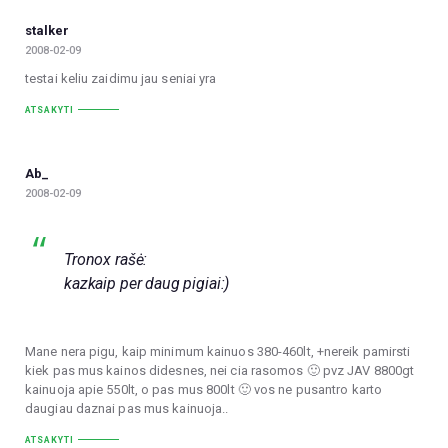
stalker
2008-02-09
testai keliu zaidimu jau seniai yra
ATSAKYTI
Ab_
2008-02-09
Tronox rašė:
kazkaip per daug pigiai:)
Mane nera pigu, kaip minimum kainuos 380-460lt, +nereik pamirsti
kiek pas mus kainos didesnes, nei cia rasomos 🙂 pvz JAV 8800gt
kainuoja apie 550lt, o pas mus 800lt 🙂 vos ne pusantro karto
daugiau daznai pas mus kainuoja..
ATSAKYTI