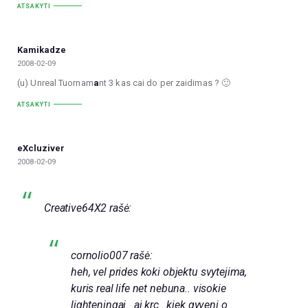
ATSAKYTI
Kamikadze
2008-02-09
(u) Unreal Tuornam
a
nt 3 kas cai do per zaidimas ? 🙂
ATSAKYTI
eXcluziver
2008-02-09
Creative64X2 rašė:
cornolio007 rašė:
heh, vel prides koki objektu svytejima,
kuris real life net nebuna.. visokie
lighteningai.. aj krc.. kiek gyveni o