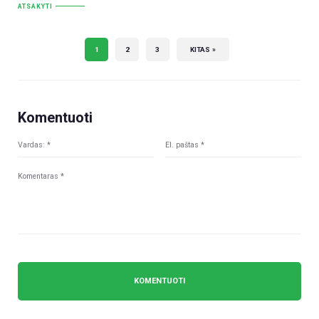
ATSAKYTI
1
2
3
KITAS »
Komentuoti