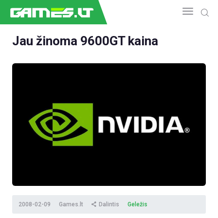
Jau žinoma 9600GT kaina
NAUJIENOS
GAMEDEV
ESPORTAS
GELEŽIS
VIDEO
APŽVALGOS
ŽAIDIMAI
2008-02-09
Games.lt
Dalintis
Geležis