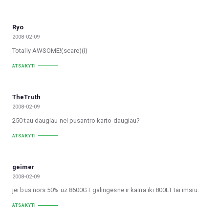
Ryo
2008-02-09
Totally AWSOME!(scare)(i)
ATSAKYTI
TheTruth
2008-02-09
250 tau daugiau nei pusantro karto daugiau?
ATSAKYTI
geimer
2008-02-09
jei bus nors 50% uz 8600GT galingesne ir kaina iki 800LT tai imsiu.
ATSAKYTI