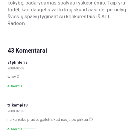
kokybę, padarydamas spalvas ryškesnėmis. Taip yra
todėl, kad daugelis vartotojų skundžiasi dėl pernelyg
šviesių spalvų lyginant su konkurentais iš ATI
Radeon.
43 Komentarai
s1plinteris
2008-02-09
wow:O
ATSAKYTI
trikampis3
2008-02-09
na ka reiks pradet gailetis kad nauja pc pirkau 🙂
ATSAKYTI