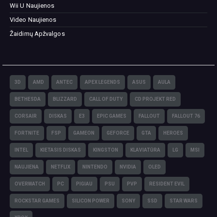
Wii U Naujienos
Video Naujienos
Žaidimų Apžvalgos
3D
AMD
ANTEC
APEX LEGENDS
ASUS
AULA
BETHESDA
BLIZZARD
CALL OF DUTY
CD PROJEKT RED
CORSAIR
DISKAS
E3
EPIC GAMES
FALLOUT
FALLOUT 76
FORTNITE
FSP
GAMEON
GEFORCE
GTA
HEROES
INTEL
KIETASIS DISKAS
KINGSTON
KLAVIATŪRA
LG
MSI
NAUJIENA
NETFLIX
NINTENDO
NVIDIA
OLED
OVERWATCH
PC
PIGIAU
PSU
PVP
RESIDENT EVIL
ROCKSTAR GAMES
SILICON POWER
SONY
SSD
STAR WARS