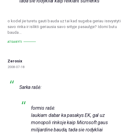
tada sie rodykliai kaip reikiant sumenks
o kodel jie turetu gauti bauda uz tai kad sugeba geriau issvystyti
savo rinka ir islikti geriausia savo srityje pasaulyje? Idomi butu
bauda…
ATSAKYTI
Zerosix
2008-07-18
Sarka rašė:
formis rašė:
laukiam dabar ka pasakys EK, gal uz
monopoli rinkoje kaip Microsoft gaus
milijardine bauda, tada sie rodykliai