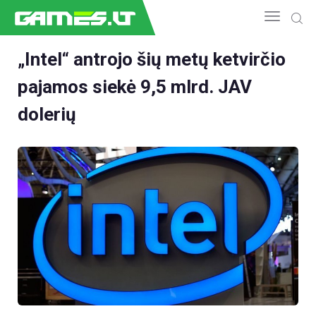
„Intel“ antrojo šių metų ketvirčio
pajamos siekė 9,5 mlrd. JAV
NAUJIENOS
GAMEDEV
dolerių
ESPORTAS
GELEŽIS
VIDEO
APŽVALGOS
ŽAIDIMAI