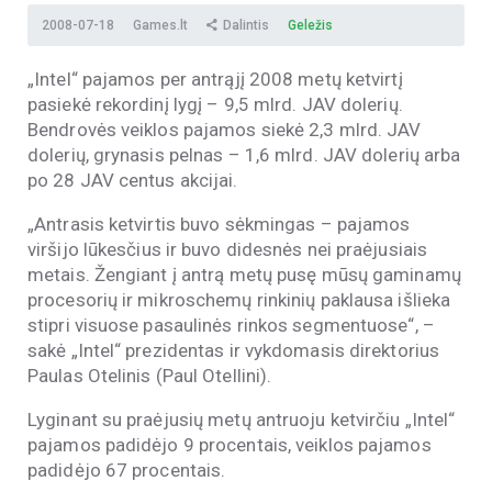
2008-07-18
Games.lt
Dalintis
Geležis
„Intel“ pajamos per antrąjį 2008 metų ketvirtį
pasiekė rekordinį lygį – 9,5 mlrd. JAV dolerių.
Bendrovės veiklos pajamos siekė 2,3 mlrd. JAV
dolerių, grynasis pelnas – 1,6 mlrd. JAV dolerių arba
po 28 JAV centus akcijai.
„Antrasis ketvirtis buvo sėkmingas – pajamos
viršijo lūkesčius ir buvo didesnės nei praėjusiais
metais. Žengiant į antrą metų pusę mūsų gaminamų
procesorių ir mikroschemų rinkinių paklausa išlieka
stipri visuose pasaulinės rinkos segmentuose“, –
sakė „Intel“ prezidentas ir vykdomasis direktorius
Paulas Otelinis (Paul Otellini).
Lyginant su praėjusių metų antruoju ketvirčiu „Intel“
pajamos padidėjo 9 procentais, veiklos pajamos
padidėjo 67 procentais.