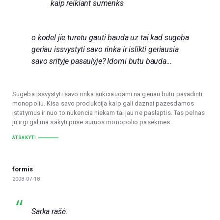
kaip reikiant sumenks
o kodel jie turetu gauti bauda uz tai kad sugeba
geriau issvystyti savo rinka ir islikti geriausia
savo srityje pasaulyje? Idomi butu bauda…
Sugeba issvystyti savo rinka sukciaudami na geriau butu pavadinti
monopoliu. Kisa savo produkcija kaip gali daznai pazesdamos
istatymus ir nuo to nukencia niekam tai jau ne paslaptis. Tas pelnas
ju irgi galima sakyti puse sumos monopolio pasekmes.
ATSAKYTI
formis
2008-07-18
Sarka rašė: