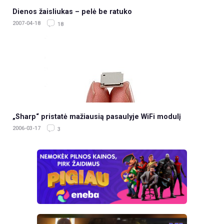
Dienos žaisliukas – pelė be ratuko
2007-04-18
18
„Sharp“ pristatė mažiausią pasaulyje WiFi modulį
2006-03-17
3