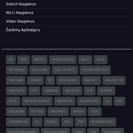
Switch Naujienos
Wii U Naujienos
Video Naujienos
Žaidimų Apžvalgos
3D
AMD
ANTEC
APEX LEGENDS
ASUS
AULA
BETHESDA
BLIZZARD
CALL OF DUTY
CD PROJEKT RED
CORSAIR
DISKAS
E3
EPIC GAMES
FALLOUT
FALLOUT 76
FORTNITE
FSP
GAMEON
GEFORCE
GTA
HEROES
INTEL
KIETASIS DISKAS
KINGSTON
KLAVIATŪRA
LG
MSI
NAUJIENA
NETFLIX
NINTENDO
NVIDIA
OLED
OVERWATCH
PC
PIGIAU
PSU
PVP
RESIDENT EVIL
ROCKSTAR GAMES
SILICON POWER
SONY
SSD
STAR WARS