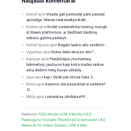
Naujausi komentarai
Kernel
apie
Visada gali pasisiulyt pats parasyt
apzvalga. Manau neatsisakys ikelti....
Kestas
apie
Kodėl screenshotai tiesiog nuvogti
iš Steam platformos, ar žaidžiant žaidimą
nebuvo galima padaryti ...
Kernel Space
apie
Begalo laukiu sito zaidimo!...
Vygantas
apie
Kokia dalis eina po sito?...
Kempas
apie
Pasižiūrėjus į komentarų
laikmečius, jaučiuosi kaip koks mažas vaikas
arba dešimt metų buvęs užšaldy...
pijus
apie
kap r žaisti per xbosa Gata 5...
Elviss
apie
Kasnors dar pazaidziat si sedevra?
:D...
Milda
apie
Liuksiskas zAidukas!!!!!...
Reklama:
FS25 Mods
|
GTA 6 Mods
|
SEO
Paslaugos
|
Youtube Thumbnail Downloader
|
Ad
Network for Video Games
|
GTA 6 Wiki