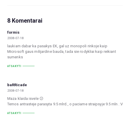
8 Komentarai
formis
2008-07-18
laukiam dabar ka pasakys EK, gal uz monopoli rinkoje kaip
Microsoft gaus milijardine bauda, tada sie rodykliai kaip reikiant
sumenks
ATSAKYTI
baRRicade
2008-07-18
Maza klaida isvele 😕
Temos antrasteje parasyta 9.5 mlrd., o paciame straipsyje 9.5 mln. :V
ATSAKYTI