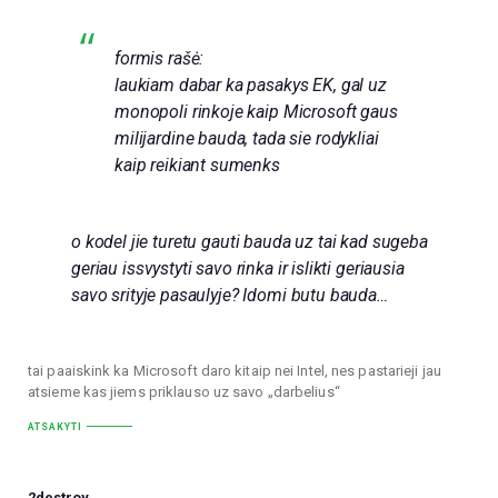
formis rašė:
laukiam dabar ka pasakys EK, gal uz
monopoli rinkoje kaip Microsoft gaus
milijardine bauda, tada sie rodykliai
kaip reikiant sumenks
o kodel jie turetu gauti bauda uz tai kad sugeba
geriau issvystyti savo rinka ir islikti geriausia
savo srityje pasaulyje? Idomi butu bauda…
tai paaiskink ka Microsoft daro kitaip nei Intel, nes pastarieji jau
atsieme kas jiems priklauso uz savo „darbelius“
ATSAKYTI
2destroy