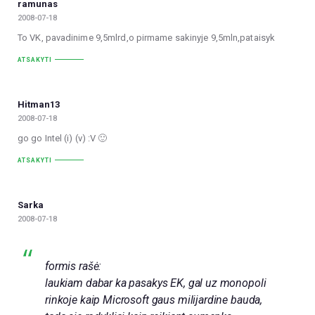
ramunas
2008-07-18
To VK, pavadinime 9,5mlrd,o pirmame sakinyje 9,5mln,pataisyk
ATSAKYTI
Hitman13
2008-07-18
go go Intel (i) (v) :V 🙂
ATSAKYTI
Sarka
2008-07-18
formis rašė:
laukiam dabar ka pasakys EK, gal uz monopoli
rinkoje kaip Microsoft gaus milijardine bauda,