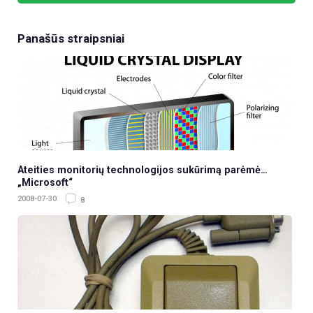
Panašūs straipsniai
Ateities monitorių technologijos sukūrimą parėmė…
„Microsoft“
2008-07-30
8