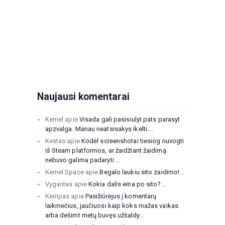
Naujausi komentarai
Kernel
apie
Visada gali pasisiulyt pats parasyt
apzvalga. Manau neatsisakys ikelti....
Kestas
apie
Kodėl screenshotai tiesiog nuvogti
iš Steam platformos, ar žaidžiant žaidimą
nebuvo galima padaryti ...
Kernel Space
apie
Begalo laukiu sito zaidimo!...
Vygantas
apie
Kokia dalis eina po sito?...
Kempas
apie
Pasižiūrėjus į komentarų
laikmečius, jaučiuosi kaip koks mažas vaikas
arba dešimt metų buvęs užšaldy...