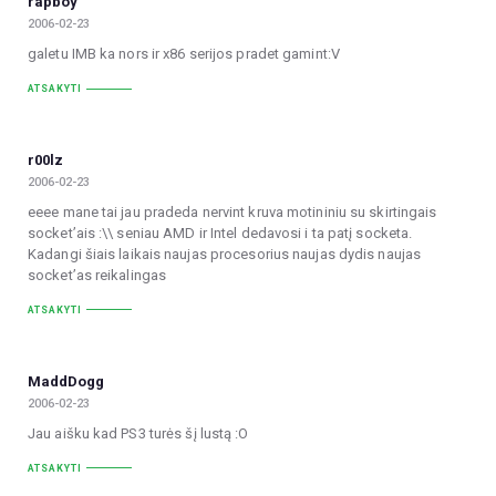
rapboy
2006-02-23
galetu IMB ka nors ir x86 serijos pradet gamint:V
ATSAKYTI
r00lz
2006-02-23
eeee mane tai jau pradeda nervint kruva motininiu su skirtingais
socket’ais :\\ seniau AMD ir Intel dedavosi i ta patį socketa.
Kadangi šiais laikais naujas procesorius naujas dydis naujas
socket’as reikalingas
ATSAKYTI
MaddDogg
2006-02-23
Jau aišku kad PS3 turės šį lustą :O
ATSAKYTI