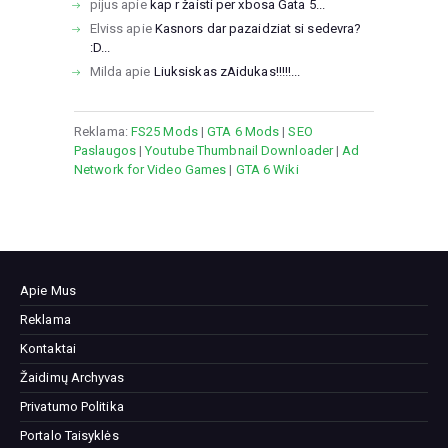
pijus
apie
kap r žaisti per xbosa Gata 5...
Elviss
apie
Kasnors dar pazaidziat si sedevra?
:D...
Milda
apie
Liuksiskas zAidukas!!!!!...
Reklama:
FS25 Mods
|
GTA 6 Mods
|
SEO
Paslaugos
|
Youtube Thumbnail Downloader
|
Ad
Network for Video Games
|
GTA 6 Wiki
Apie Mus
Reklama
Kontaktai
Žaidimų Archyvas
Privatumo Politika
Portalo Taisyklės