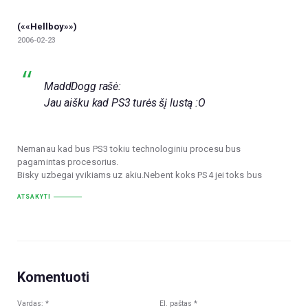
(««Hellboy»»)
2006-02-23
MaddDogg rašė:
Jau aišku kad PS3 turės šį lustą :O
Nemanau kad bus PS3 tokiu technologiniu procesu bus
pagamintas procesorius.
Bisky uzbegai yvikiams uz akiu.Nebent koks PS4 jei toks bus
ATSAKYTI
Komentuoti