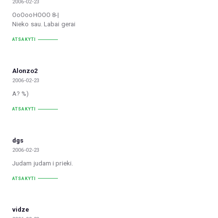
2006-02-23
OoOooHOOO 8-|
Nieko sau. Labai gerai
ATSAKYTI
Alonzo2
2006-02-23
A? %)
ATSAKYTI
dgs
2006-02-23
Judam judam i prieki.
ATSAKYTI
vidze