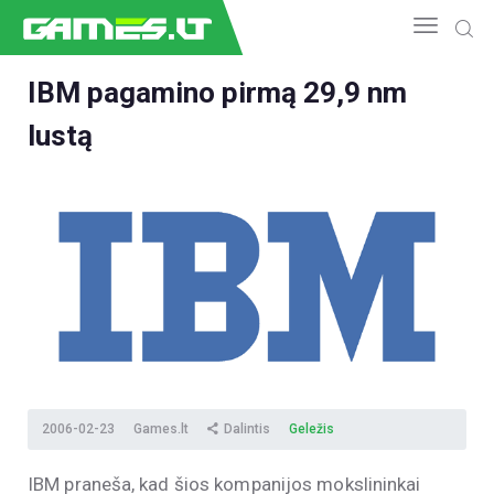
IBM pagamino pirmą 29,9 nm
lustą
NAUJIENOS
GAMEDEV
ESPORTAS
GELEŽIS
VIDEO
APŽVALGOS
ŽAIDIMAI
2006-02-23
Games.lt
Dalintis
Geležis
IBM praneša, kad šios kompanijos mokslininkai