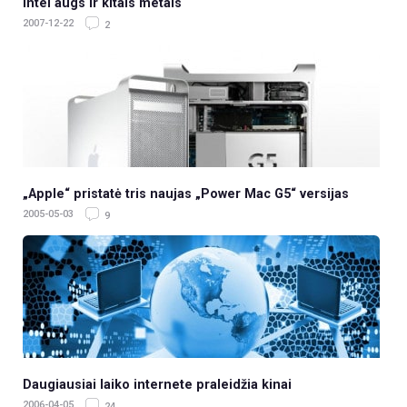
Intel augs ir kitais metais
2007-12-22
2
„Apple“ pristatė tris naujas „Power Mac G5“ versijas
2005-05-03
9
Daugiausiai laiko internete praleidžia kinai
2006-04-05
24