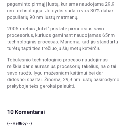
pagaminto pirmąjį lustą, kuriame naudojama 29,9
nm technologija. Jo dydis sudaro vos 30% dabar
populiarių 90 nm lustų matmenų.
2005 metais „Intel“ pristatė pirmuosius savo
procesorius, kuriuos gaminant naudojamas 65nm
technologinis procesas. Manoma, kad jis standartu
turėtų tapti ties trečiuoju šių metų ketvirčiu.
Tobulesnio technologinio proceso naudojimas
reiškia dar siauresnius procesorių takelius, na o tai
savo ruožtu lygu mažesniam kaitimui bei dar
didesnei spartai. Žinoma, 29,9 nm lustų pasirodymo
prekyboje teks gerokai palaukti.
10 Komentarai
(««Hellboy»»)