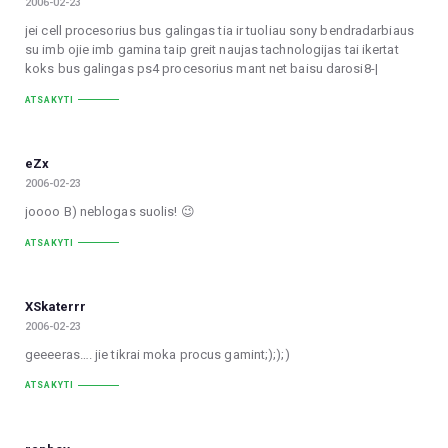
2006-02-23
jei cell procesorius bus galingas tia ir tuoliau sony bendradarbiaus
su imb ojie imb gamina taip greit naujas tachnologijas tai ikertat
koks bus galingas ps4 procesorius mant net baisu darosi8-|
ATSAKYTI
eZx
2006-02-23
joooo B) neblogas suolis! 😉
ATSAKYTI
XSkaterrr
2006-02-23
geeeeras…. jie tikrai moka procus gamint;););)
ATSAKYTI