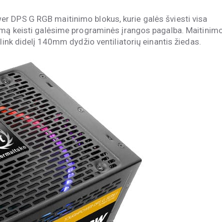
r DPS G RGB maitinimo blokus, kurie galės šviesti visa
timą keisti galėsime programinės įrangos pagalba. Maitinim
link didelį 140mm dydžio ventiliatorių einantis žiedas.