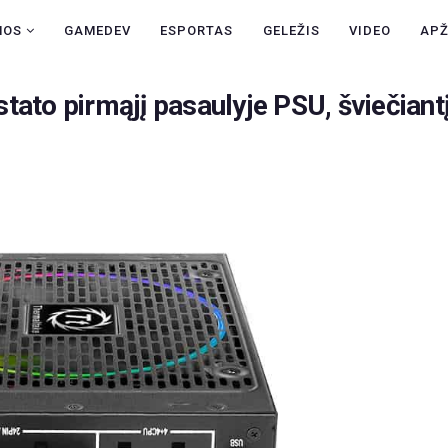
NAUJIENOS
NOS
GAMEDEV
ESPORTAS
GELEŽIS
VIDEO
AP
GAMEDEV
tato pirmąjį pasaulyje PSU, šviečiant
ESPORTAS
GELEŽIS
VIDEO
APŽVALGOS
ŽAIDIMAI