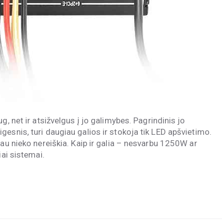
g, net ir atsižvelgus į jo galimybes. Pagrindinis jo
esnis, turi daugiau galios ir stokoja tik LED apšvietimo.
jau nieko nereiškia. Kaip ir galia – nesvarbu 1250W ar
iai sistemai.