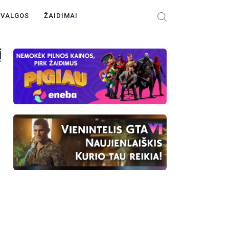
ŽVALGOS
ŽAIDIMAI
į