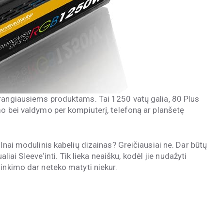
brangiausiems produktams. Tai 1250 vatų galia, 80 Plus
mo bei valdymo per kompiuterį, telefoną ar planšetę
lnai modulinis kabelių dizainas? Greičiausiai ne. Dar būtų
aliai Sleeve‘inti. Tik lieka neaišku, kodėl jie nudažyti
inkimo dar neteko matyti niekur.