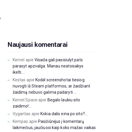
o
Naujausi komentarai
Kernel
apie
Visada gali pasisiulyt pats
parasyt apzvalga. Manau neatsisakys
ikelti....
Kestas
apie
Kodėl screenshotai tiesiog
nuvogti iš Steam platformos, ar žaidžiant
žaidimą nebuvo galima padaryti ...
Kernel Space
apie
Begalo laukiu sito
zaidimo!...
Vygantas
apie
Kokia dalis eina po sito?...
Kempas
apie
Pasižiūrėjus į komentarų
laikmečius, jaučiuosi kaip koks mažas vaikas