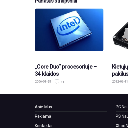
Panašūs straipsniai
„Core Duo“ procesoriuje –
Kietųj
34 klaidos
pakilus
2006-01-25
2012-06-11
11
Apie Mus
PC Nau
Reklama
PS Nau
Kontaktai
Xbox N