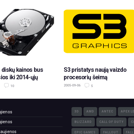
ų diskų kainos bus
S3 pristatys naują vaizdo
ios iki 2014-ųjų
procesorių šeimą
2005-09-06
10
5
jienos
3D
AMD
ANTEC
APEX L
jienos
BLIZZARD
CALL OF DUTY
C
aujienos
EPIC GAMES
FALLOUT
FAL