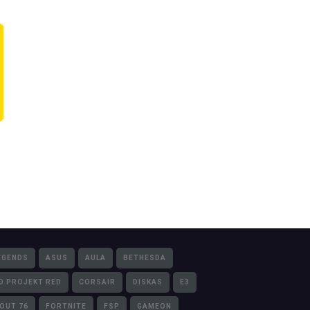
EGENDS
ASUS
AULA
BETHESDA
D PROJEKT RED
CORSAIR
DISKAS
E3
LOUT 76
FORTNITE
FSP
GAMEON