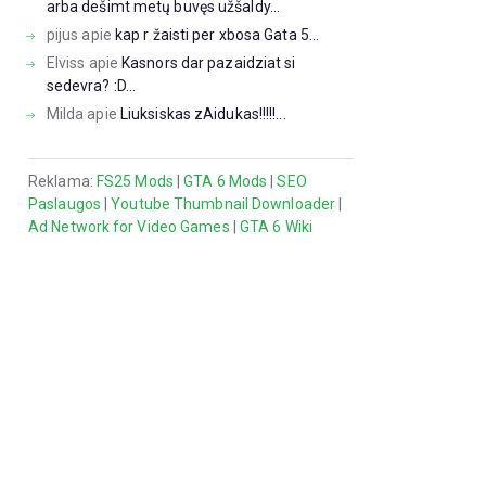
arba dešimt metų buvęs užšaldy...
pijus
apie
kap r žaisti per xbosa Gata 5...
Elviss
apie
Kasnors dar pazaidziat si
sedevra? :D...
Milda
apie
Liuksiskas zAidukas!!!!!...
Reklama:
FS25 Mods
|
GTA 6 Mods
|
SEO
Paslaugos
|
Youtube Thumbnail Downloader
|
Ad Network for Video Games
|
GTA 6 Wiki