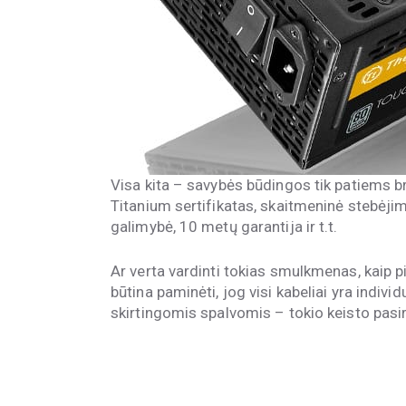
Visa kita – savybės būdingos tik patiems 
Titanium sertifikatas, skaitmeninė stebėji
galimybė, 10 metų garantija ir t.t.
Ar verta vardinti tokias smulkmenas, kaip pi
būtina paminėti, jog visi kabeliai yra individu
skirtingomis spalvomis – tokio keisto pasir