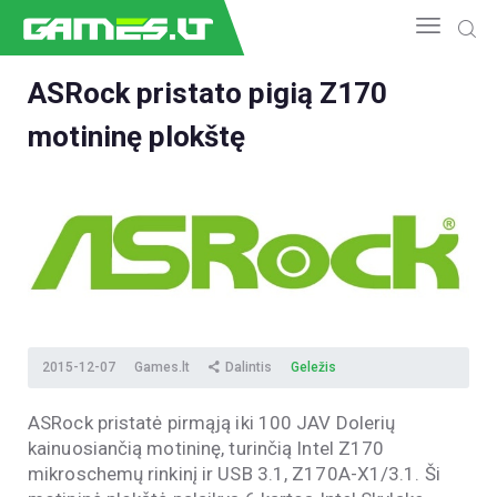
ASRock pristato pigią Z170
motininę plokštę
NAUJIENOS
GAMEDEV
ESPORTAS
GELEŽIS
VIDEO
APŽVALGOS
ŽAIDIMAI
2015-12-07
Games.lt
Dalintis
Geležis
ASRock pristatė pirmąją iki 100 JAV Dolerių
kainuosiančią motininę, turinčią Intel Z170
mikroschemų rinkinį ir USB 3.1, Z170A-X1/3.1. Ši