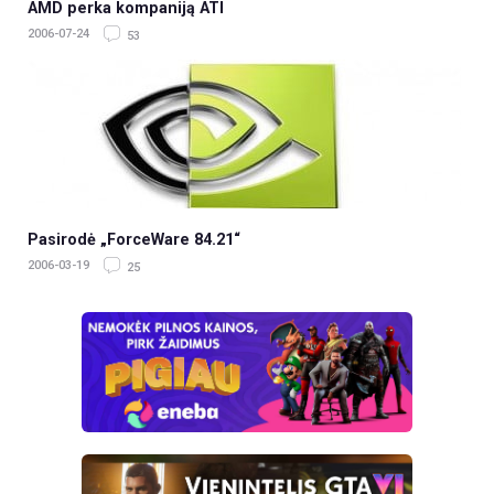
AMD perka kompaniją ATI
2006-07-24
53
Pasirodė „ForceWare 84.21“
2006-03-19
25