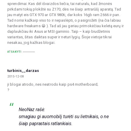
sprendimai. Kas dėl išvaizdos liečia, tai naturalu, kad žmonės
pirkdami tokią plokštė su Z170, dės ne šiaip antrarūšį aparatą. Tad
jau matyt eis GTX 970 ar GTX 980ti, dar koks 16gb ram 2666 ir pan.
Tad norisi kažkaip viso to ir nepaslėpti, o pasigrožėti (na čia labiau
hardware freakams 😀 ). Tad aš jau geriau primokėčiau keletą eurų ir
daplaukčiau iki Asus ar MSI gaminio. Taip – kaip biudžetinis
variantas, šitas daiktas super ir neturi lygių. Šioje vietoje tikrai
nesakau, jog kažkas blogai.
ATSAKYTI
turbinis__darzas
2015-12-08
ji blogai atrodo, nes neatrodo kaip ps4 motherboard;
?
NeoNaz rašė:
smagiau gi auomobilį turėti su lietnikais, o ne
šiaip paprastais ratlankiais.