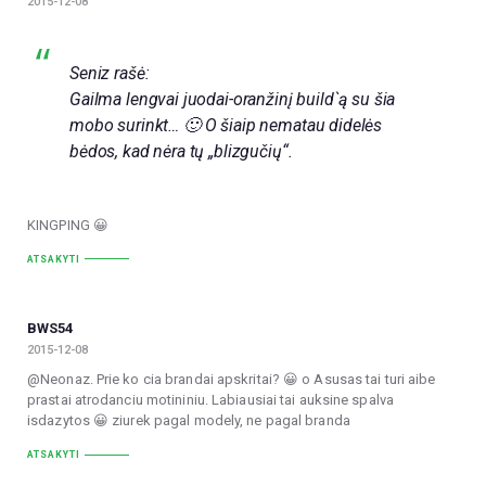
2015-12-08
Seniz rašė:
Gailma lengvai juodai-oranžinį build`ą su šia
mobo surinkt… 🙂 O šiaip nematau didelės
bėdos, kad nėra tų „blizgučių“.
KINGPING 😀
ATSAKYTI
BWS54
2015-12-08
@Neonaz. Prie ko cia brandai apskritai? 😀 o Asusas tai turi aibe
prastai atrodanciu motininiu. Labiausiai tai auksine spalva
isdazytos 😀 ziurek pagal modely, ne pagal branda
ATSAKYTI