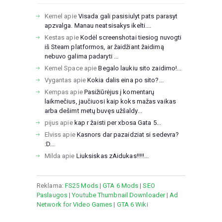
Kernel
apie
Visada gali pasisiulyt pats parasyt
apzvalga. Manau neatsisakys ikelti....
Kestas
apie
Kodėl screenshotai tiesiog nuvogti
iš Steam platformos, ar žaidžiant žaidimą
nebuvo galima padaryti ...
Kernel Space
apie
Begalo laukiu sito zaidimo!...
Vygantas
apie
Kokia dalis eina po sito?...
Kempas
apie
Pasižiūrėjus į komentarų
laikmečius, jaučiuosi kaip koks mažas vaikas
arba dešimt metų buvęs užšaldy...
pijus
apie
kap r žaisti per xbosa Gata 5...
Elviss
apie
Kasnors dar pazaidziat si sedevra?
:D...
Milda
apie
Liuksiskas zAidukas!!!!!...
Reklama:
FS25 Mods
|
GTA 6 Mods
|
SEO
Paslaugos
|
Youtube Thumbnail Downloader
|
Ad
Network for Video Games
|
GTA 6 Wiki