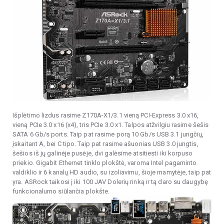
Išplėtimo lizdus rasime Z170A-X1/3.1 vieną PCI-Express 3.0 x16,
vieną PCIe 3.0 x16 (x4), tris PCIe 3.0 x1. Talpos atžvilgiu rasime šešis
SATA 6 Gb/s ports. Taip pat rasime porą 10 Gb/s USB 3.1 jungčių,
įskaitant A, bei C tipo. Taip pat rasime ašuonias USB 3.0 jungtis,
šešios iš jų galinėje pusėje, dvi galėsime atsitiesti iki korpuso
priekio. Gigabit Ethernet tinklo plokštė, varoma Intel pagaminto
valdiklio ir 6 kanalų HD audio, su izoliavimu, šioje mamytėje, taip pat
yra. ASRock taikosi į iki 100 JAV Dolerių rinką ir tą daro su daugybę
funkcionalumo siūlančia plokšte.