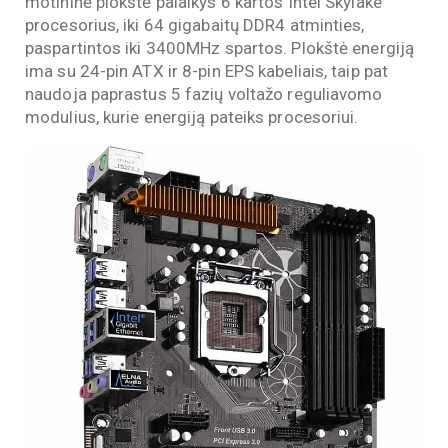
motininė plokštė palaikys 6 kartos Intel Skylake
procesorius, iki 64 gigabaitų DDR4 atminties,
paspartintos iki 3400MHz spartos. Plokštė energiją
ima su 24-pin ATX ir 8-pin EPS kabeliais, taip pat
naudoja paprastus 5 fazių voltažo reguliavomo
modulius, kurie energiją pateiks procesoriui.