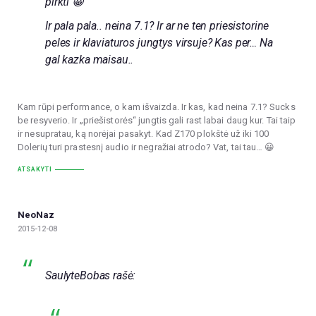
pirkti 😀
Ir pala pala.. neina 7.1? Ir ar ne ten priesistorine
peles ir klaviaturos jungtys virsuje? Kas per… Na
gal kazka maisau..
Kam rūpi performance, o kam išvaizda. Ir kas, kad neina 7.1? Sucks
be resyverio. Ir „priešistorės“ jungtis gali rast labai daug kur. Tai taip
ir nesupratau, ką norėjai pasakyt. Kad Z170 plokštė už iki 100
Dolerių turi prastesnį audio ir negražiai atrodo? Vat, tai tau… 😀
ATSAKYTI
NeoNaz
2015-12-08
SaulyteBobas rašė: