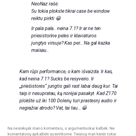
NeoNaz rašė:
Su tokia plokste tikrai case be window
reiktu pirkti 😀
Ir pala pala.. neina 7.1? Ir ar ne ten
priesistorine peles ir klaviaturos
jungtys virsuje? Kas per… Na gal kazka
maisau..
Kam rūpi performance, o kam išvaizda. Ir kas,
kad neina 7.1? Sucks be resyverio. Ir
„priešistorės“ jungtis gali rast labai daug kur. Tai
taip ir nesupratau, ką norėjai pasakyt. Kad Z170
plokštė už iki 100 Dolerių turi prastesnį audio ir
negražiai atrodo? Vat, tai tau… 😀
Na nesiskųsk mano komentaru, o argumentuokai kalbėk. Ne
komentatorių apkalbėti susirinkome. Tiesiog man keisti tokie