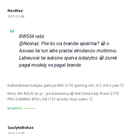
NeoNaz
2015-12-08
BWS54 rašė:
@Neonaz. Prie ko cia brandai apskritai? 😀 o
Asusas tai turi aibe prastai atrodanciu motininiu.
Labiausiai tai auksine spalva isdazytos 😀 ziurek
pagal modely, ne pagal branda
Kalbėdamas turėjau galvoje MSI z170 gaming m3, m7, m9 ir pan 🙂
Nors dėl ASUS tai jo.. yra baisesnių 😀 Bet tokia kaip Asus Z170
PRO GAMING ATX LGA1151 atrodo visai nieko 🙂
ATSAKYTI
SaulyteBobas
2015-12-09