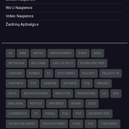
Wii U Naujienos
Video Naujienos
Žaidimų Apžvalgos
3D
AMD
ANTEC
APEX LEGENDS
ASUS
AULA
BETHESDA
BLIZZARD
CALL OF DUTY
CD PROJEKT RED
CORSAIR
DISKAS
E3
EPIC GAMES
FALLOUT
FALLOUT 76
FORTNITE
FSP
GAMEON
GEFORCE
GTA
HEROES
INTEL
KIETASIS DISKAS
KINGSTON
KLAVIATŪRA
LG
MSI
NAUJIENA
NETFLIX
NINTENDO
NVIDIA
OLED
OVERWATCH
PC
PIGIAU
PSU
PVP
RESIDENT EVIL
ROCKSTAR GAMES
SILICON POWER
SONY
SSD
STAR WARS