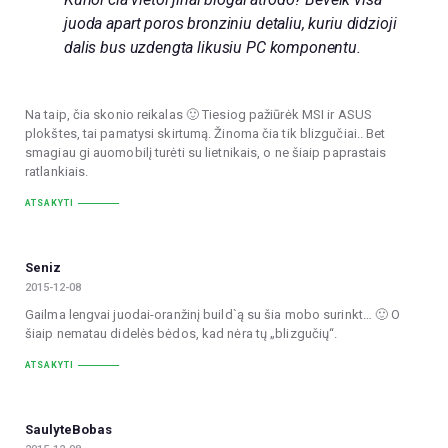
juoda apart poros bronziniu detaliu, kuriu didzioji
dalis bus uzdengta likusiu PC komponentu.
Na taip, čia skonio reikalas 🙂 Tiesiog pažiūrėk MSI ir ASUS
plokštes, tai pamatysi skirtumą. Žinoma čia tik blizgučiai.. Bet
smagiau gi auomobilį turėti su lietnikais, o ne šiaip paprastais
ratlankiais.
ATSAKYTI
Seniz
2015-12-08
Gailma lengvai juodai-oranžinį build`ą su šia mobo surinkt… 🙂 O
šiaip nematau didelės bėdos, kad nėra tų „blizgučių“.
ATSAKYTI
SaulyteBobas