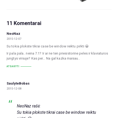
11 Komentarai
NeoNaz
2015-12-07
Su tokia plokste tikrai case be window reiktu pirkti 😀
Ir pala pala.. neina 7.1? Ir ar ne ten priesistorine peles ir klaviaturos
jungtys virsuje? Kas per… Na gal kazka maisau..
ATSAKYTI
SaulyteBobas
2015-12-08
NeoNaz rašė:
Su tokia plokste tikrai case be window reiktu