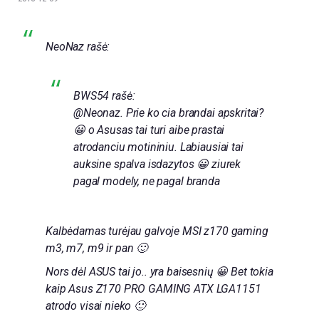
NeoNaz rašė:
BWS54 rašė:
@Neonaz. Prie ko cia brandai apskritai?
😀 o Asusas tai turi aibe prastai
atrodanciu motininiu. Labiausiai tai
auksine spalva isdazytos 😀 ziurek
pagal modely, ne pagal branda
Kalbėdamas turėjau galvoje MSI z170 gaming
m3, m7, m9 ir pan 🙂
Nors dėl ASUS tai jo.. yra baisesnių 😀 Bet tokia
kaip Asus Z170 PRO GAMING ATX LGA1151
atrodo visai nieko 🙂