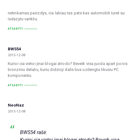
netinkamas pavizdys, cia labiau tas pats kas automobili turet su
isdazytu varikliu.
ATSAKYTI
BWS54
2015-12-08
Kurioi cia vietoi jinai blogai atrodo? Beveik visa juoda apart poros
bronziniu detaliu, kuriu didzioji dalis bus uzdengta likusiu PC
komponentu.
ATSAKYTI
NeoNaz
2015-12-08
BWS54 rašė:
Kurioi cia vietoi jinai blogai atrodo? Beveik visa