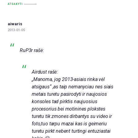
ATSAKYTI
aiwaris
2013-01-05
RuP3r rašė:
Airdust rašė:
„Manoma, jog 2013-asiais rinka vėl
atsigaus“ ,as taip nemanyciau nes siais
metais turetu pasirodyti ir naujosios
konsoles tad pirktis naujuosius
procesorius bei motinines plokstes
turetu tik zmones dirbantys su video ir
foto,tuo tarpu mazai kas is geimeriu
turetu pirkt nebent turtingi entuziastai