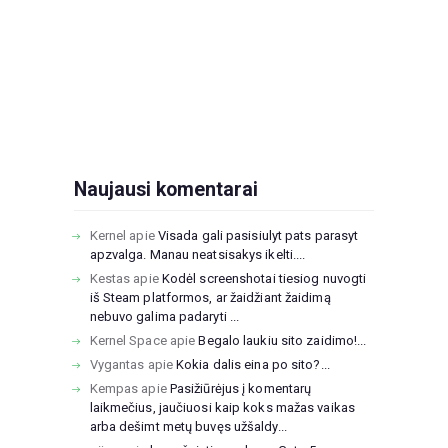
Naujausi komentarai
Kernel
apie
Visada gali pasisiulyt pats parasyt
apzvalga. Manau neatsisakys ikelti....
Kestas
apie
Kodėl screenshotai tiesiog nuvogti
iš Steam platformos, ar žaidžiant žaidimą
nebuvo galima padaryti ...
Kernel Space
apie
Begalo laukiu sito zaidimo!...
Vygantas
apie
Kokia dalis eina po sito?...
Kempas
apie
Pasižiūrėjus į komentarų
laikmečius, jaučiuosi kaip koks mažas vaikas
arba dešimt metų buvęs užšaldy...