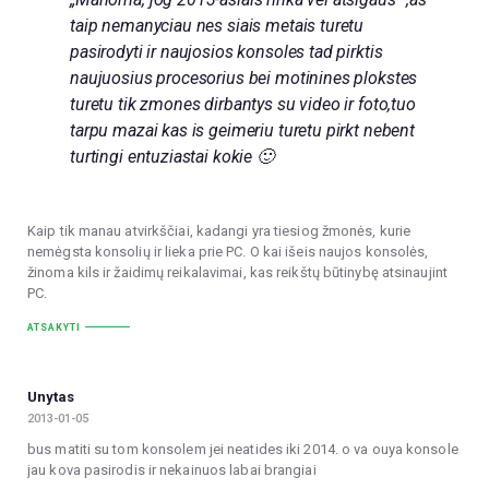
taip nemanyciau nes siais metais turetu
pasirodyti ir naujosios konsoles tad pirktis
naujuosius procesorius bei motinines plokstes
turetu tik zmones dirbantys su video ir foto,tuo
tarpu mazai kas is geimeriu turetu pirkt nebent
turtingi entuziastai kokie 🙂
Kaip tik manau atvirkščiai, kadangi yra tiesiog žmonės, kurie
nemėgsta konsolių ir lieka prie PC. O kai išeis naujos konsolės,
žinoma kils ir žaidimų reikalavimai, kas reikštų būtinybę atsinaujint
PC.
ATSAKYTI
Unytas
2013-01-05
bus matiti su tom konsolem jei neatides iki 2014. o va ouya konsole
jau kova pasirodis ir nekainuos labai brangiai