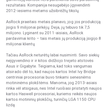
rezultatais. Kompanija nesugebėjo įgyvendinti
2012-iesiems metams užsibrėžtų tikslų.
AsRock praeitais metais planavo, jog jos produkciją
įsigis 9 milijonai pirkėjų. Deja, jų tebuvo tik 7,5
milijono. Lyginant su 2011-aisiais, AsRock
pardavimai krito – tais metais jų produkciją įsigijo 8
milijonai klientų.
Tačiau AsRock neturėtų labai nusiminti. Savo siekių
neįgyvendino ir ir kitos didžiojo trejeto atstovės
Asus ir Gigabyte. Teigiama, kad toks vangumas
atsirado dėl to, kad naujos kartos Intel Ivy Bridge
centriniai procesoriai buvo tinkami senesnėms
motininėms plokštėms. Manoma, jog 2013-asiais
rinka vėl atsigaus, nes Intel ruošiasi pristatyti naujos
kartos Haswell procesoriai, kuriems reikės naujos
kartos motininių plokščių, turinčių LGA 1150 CPU
lizdą.