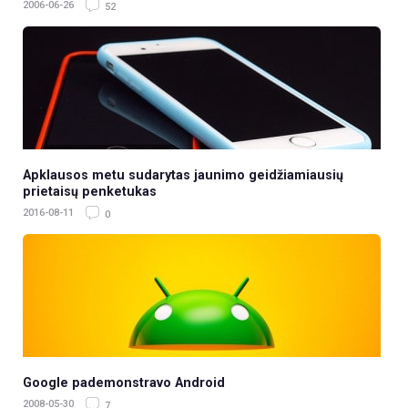
2006-06-26
52
Apklausos metu sudarytas jaunimo geidžiamiausių
prietaisų penketukas
2016-08-11
0
Google pademonstravo Android
2008-05-30
7