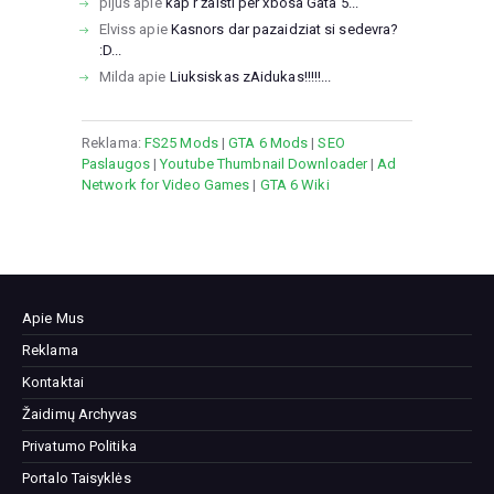
pijus
apie
kap r žaisti per xbosa Gata 5...
Elviss
apie
Kasnors dar pazaidziat si sedevra?
:D...
Milda
apie
Liuksiskas zAidukas!!!!!...
Reklama:
FS25 Mods
|
GTA 6 Mods
|
SEO
Paslaugos
|
Youtube Thumbnail Downloader
|
Ad
Network for Video Games
|
GTA 6 Wiki
Apie Mus
Reklama
Kontaktai
Žaidimų Archyvas
Privatumo Politika
Portalo Taisyklės