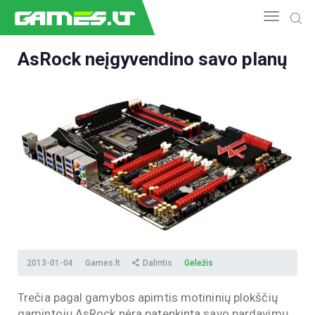
AsRock neįgyvendino savo planų
NAUJIENOS
GAMEDEV
ESPORTAS
GELEŽIS
VIDEO
APŽVALGOS
ŽAIDIMAI
2013-01-04
Games.lt
Dalintis
Geležis
Trečia pagal gamybos apimtis motininių plokščių
gamintojų AsRock nėra patenkinta savo pardavimų