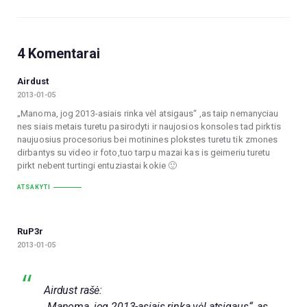
4 Komentarai
Airdust
2013-01-05
„Manoma, jog 2013-asiais rinka vėl atsigaus“ ,as taip nemanyciau
nes siais metais turetu pasirodyti ir naujosios konsoles tad pirktis
naujuosius procesorius bei motinines plokstes turetu tik zmones
dirbantys su video ir foto,tuo tarpu mazai kas is geimeriu turetu
pirkt nebent turtingi entuziastai kokie 🙂
ATSAKYTI
RuP3r
2013-01-05
Airdust rašė:
„Manoma, jog 2013-asiais rinka vėl atsigaus“ ,as