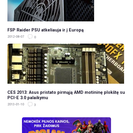
FSP Raider PSU atkeliauja ir į Europą
2012-08-07
0
CES 2013: Asus pristato pirmąją AMD motininę plokštę su
PCI-E 3.0 palaikymu
2013-01-10
3