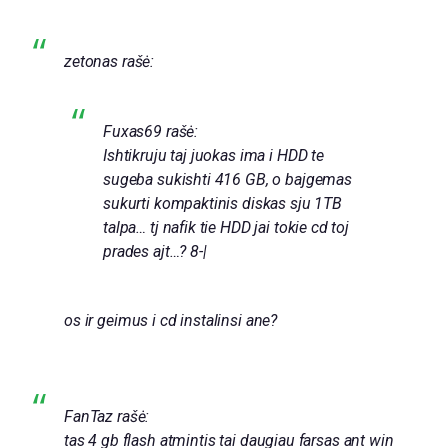
zetonas rašė:
Fuxas69 rašė:
Ishtikruju taj juokas ima i HDD te
sugeba sukishti 416 GB, o bajgemas
sukurti kompaktinis diskas sju 1TB
talpa… tj nafik tie HDD jai tokie cd toj
prades ajt…? 8-|
os ir geimus i cd instalinsi ane?
FanTaz rašė:
tas 4 gb flash atmintis tai daugiau farsas ant win