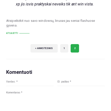
xp jis isvis praktyskai neveiks tik ant win vista.
Atsipeikėkit nuo savo windowsų, linuxas jau seniai flashuose
gyvena.
ATSAKYTI
« ANKSTESNIS
1
2
Komentuoti