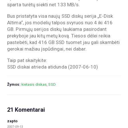
sparta turėtų siekti net 133 MB/s.
Bus pristatyta visa naujų SSD diskų serija „E-Disk
Altima“, jos modelių talpos svyruos nuo 4 iki 416
GB. Pirmųjų serijos diskų laukiama pasirodant
prekyboje jau kitų metų kovą. Tiesos dėlei reikia
pastebėti, kad 416 GB SSD tuomet jau gali skambėti
gerokai mažiau įspūdingai, nei dabar.
Taip pat skaitykite:
SSD diskai atrieda atidunda (2007-06-10)
Žymos:
kietasis diskas
,
SSD
21 Komentarai
zapto
2007-09-13