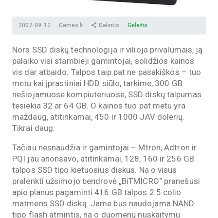
2007-09-12
Games.lt
Dalintis
Geležis
Nors SSD diskų technologija ir vilioja privalumais, ją
palaiko visi stambieji gamintojai, solidžios kainos
vis dar atbaido. Talpos taip pat ne pasakiškos – tuo
metu kai įprastiniai HDD siūlo, tarkime, 300 GB
nešiojamuose kompiuteriuose, SSD diskų talpumas
tesiekia 32 ar 64 GB. O kainos tuo pat metu yra
maždaug, atitinkamai, 450 ir 1000 JAV dolerių.
Tikrai daug.
Tačiau nesnaudžia ir gamintojai – Mtron, Adtron ir
PQI jau anonsavo, atitinkamai, 128, 160 ir 256 GB
talpos SSD tipo kietuosius diskus. Na o visus
pralenkti užsimojo bendrovė „BiTMICRO“ pranešusi
apie planus pagaminti 416 GB talpos 2.5 colio
matmens SSD diską. Jame bus naudojama NAND
tipo flash atmintis, na o duomenų nuskaitymu