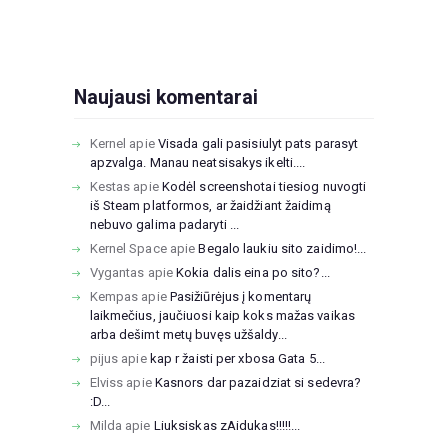
Naujausi komentarai
Kernel
apie
Visada gali pasisiulyt pats parasyt
apzvalga. Manau neatsisakys ikelti....
Kestas
apie
Kodėl screenshotai tiesiog nuvogti
iš Steam platformos, ar žaidžiant žaidimą
nebuvo galima padaryti ...
Kernel Space
apie
Begalo laukiu sito zaidimo!...
Vygantas
apie
Kokia dalis eina po sito?...
Kempas
apie
Pasižiūrėjus į komentarų
laikmečius, jaučiuosi kaip koks mažas vaikas
arba dešimt metų buvęs užšaldy...
pijus
apie
kap r žaisti per xbosa Gata 5...
Elviss
apie
Kasnors dar pazaidziat si sedevra?
:D...
Milda
apie
Liuksiskas zAidukas!!!!!...