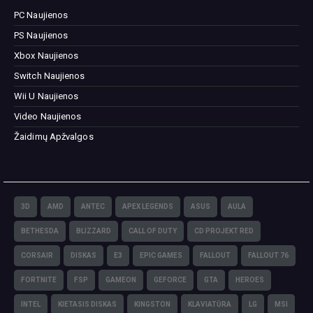
PC Naujienos
PS Naujienos
Xbox Naujienos
Switch Naujienos
Wii U Naujienos
Video Naujienos
Žaidimų Apžvalgos
3D
AMD
ANTEC
APEX LEGENDS
ASUS
AULA
BETHESDA
BLIZZARD
CALL OF DUTY
CD PROJEKT RED
CORSAIR
DISKAS
E3
EPIC GAMES
FALLOUT
FALLOUT 76
FORTNITE
FSP
GAMEON
GEFORCE
GTA
HEROES
INTEL
KIETASIS DISKAS
KINGSTON
KLAVIATŪRA
LG
MSI