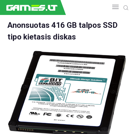
Anonsuotas 416 GB talpos SSD
tipo kietasis diskas
NAUJIENOS
GAMEDEV
ESPORTAS
GELEŽIS
VIDEO
APŽVALGOS
ŽAIDIMAI