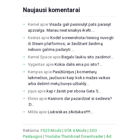
Naujausi komentarai
Kernel
apie
Visada gali pasisiulyt pats parasyt
apzvalga. Manau neatsisakys ikelti....
Kestas
apie
Kodėl screenshotai tiesiog nuvogti
iš Steam platformos, ar žaidžiant žaidimą
nebuvo galima padaryti ...
Kernel Space
apie
Begalo laukiu sito zaidimo!...
Vygantas
apie
Kokia dalis eina po sito?...
Kempas
apie
Pasižiūrėjus į komentarų
laikmečius, jaučiuosi kaip koks mažas vaikas
arba dešimt metų buvęs užšaldy...
pijus
apie
kap r žaisti per xbosa Gata 5...
Elviss
apie
Kasnors dar pazaidziat si sedevra?
:D...
Milda
apie
Liuksiskas zAidukas!!!!!...
Reklama:
FS25 Mods
|
GTA 6 Mods
|
SEO
Paslaugos
|
Youtube Thumbnail Downloader
|
Ad