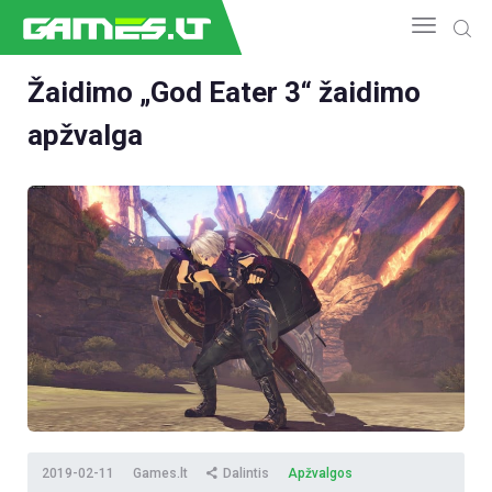
Žaidimo „God Eater 3“ žaidimo
apžvalga
NAUJIENOS
GAMEDEV
ESPORTAS
GELEŽIS
VIDEO
APŽVALGOS
ŽAIDIMAI
2019-02-11
Games.lt
Dalintis
Apžvalgos