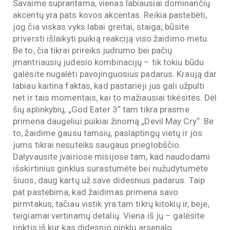
Savaime suprantama, vienas labiausiai dominančių
akcentų yra pats kovos akcentas. Reikia pastebėti,
jog čia viskas vyks labai greitai, staiga; būsite
priversti išlaikyti puikią reakciją viso žaidimo metu.
Be to, čia tikrai prireiks judrumo bei pačių
įmantriausių judesio kombinacijų – tik tokiu būdu
galėsite nugalėti pavojinguosius padarus. Kraują dar
labiau kaitina faktas, kad pastarieji jus gali užpulti
net ir tais momentais, kai to mažiausiai tikėsitės. Dėl
šių aplinkybių, „God Eater 3“ tam tikra prasme
primena daugeliui puikiai žinomą „Devil May Cry“. Be
to, žaidime gausu tamsių, paslaptingų vietų ir jos
jums tikrai nesuteiks saugaus prieglobščio.
Dalyvausite įvairiose misijose tam, kad naudodami
išskirtinius ginklus surastumėte bei nužudytumėte
šiuos, daug kartų už save didesnius padarus. Taip
pat pastebima, kad žaidimas primena savo
pirmtakus, tačiau vistik yra tam tikrų kitokių ir, beje,
teigiamai vertinamų detalių. Viena iš jų – galėsite
rinktis iš kur kas didesnio ginklų arsenalo.