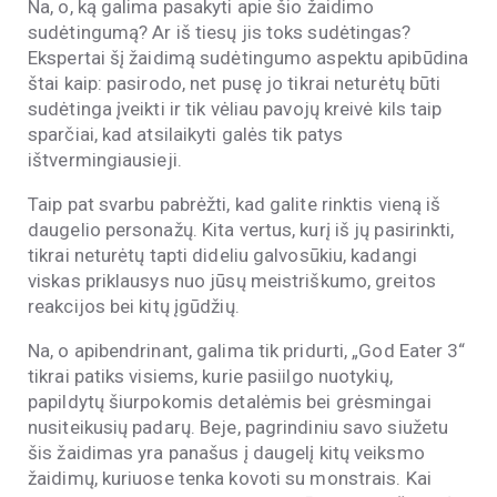
Na, o, ką galima pasakyti apie šio žaidimo
sudėtingumą? Ar iš tiesų jis toks sudėtingas?
Ekspertai šį žaidimą sudėtingumo aspektu apibūdina
štai kaip: pasirodo, net pusę jo tikrai neturėtų būti
sudėtinga įveikti ir tik vėliau pavojų kreivė kils taip
sparčiai, kad atsilaikyti galės tik patys
ištvermingiausieji.
Taip pat svarbu pabrėžti, kad galite rinktis vieną iš
daugelio personažų. Kita vertus, kurį iš jų pasirinkti,
tikrai neturėtų tapti dideliu galvosūkiu, kadangi
viskas priklausys nuo jūsų meistriškumo, greitos
reakcijos bei kitų įgūdžių.
Na, o apibendrinant, galima tik pridurti, „God Eater 3“
tikrai patiks visiems, kurie pasiilgo nuotykių,
papildytų šiurpokomis detalėmis bei grėsmingai
nusiteikusių padarų. Beje, pagrindiniu savo siužetu
šis žaidimas yra panašus į daugelį kitų veiksmo
žaidimų, kuriuose tenka kovoti su monstrais. Kai