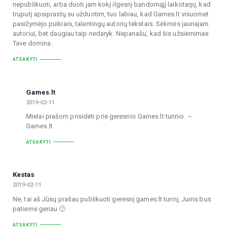
nepublikuoti, arba duoti jam kokį ilgesnį bandomąjį laikotarpį, kad
truputį apsiprastų su užduotim, tuo labiau, kad Games.lt visuomet
pasižymėjo puikiais, talentingų autorių tekstais. Sėkmės jaunajam
autoriui, bet daugiau taip nedaryk. Nepanašu, kad šis užsiėmimas
Tave domina.
ATSAKYTI
Games.lt
2019-02-11
Mielai prašom prisidėti prie geresnio Games.lt turinio. –
Games.lt
ATSAKYTI
Kestas
2019-02-11
Ne, tai aš Jūsų prašau publikuoti geresnį games.lt turinį, Jums bus
patiems geriau 🙂
ATSAKYTI