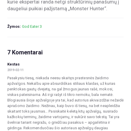
kurie ekspertai randa netgi struktūrinių panašumų į
daugeliui puikiai pažįstamą „Monster Hunter“.
Žymos:
God Eater 3
7 Komentarai
Kestas
2019-02-11
Pasakysiu tiesą, niekada neesu skaitęs prastesnės žaidimo
apžvalgos. Nekalbu apie absurdiškas stiliaus klaidas, už kurias
penktokas gautų dvejetą, na gal žmogus jaunas rašė, mokosi,
viskas pateisinama. Aš irgi rašyt iš tikro nemoku, bala nematė.
Blogiausia šioje apžvalgoje yra tai, kad autorius akivaizdžiai nežaidė
aprašomo žaidimo. Nežinau, kaip buvo iš tiesų, na bet neapleidžia
skaitant toks jausmas… Pasiskaitė keletą kitų apžvalgų, susirado
kažkokių terminų, žaidime vartojamų, ir sukūrė savo tekstą. Tai yra
švelniai tariant negražu, o griežčiau pasakius – apgailėtina ir
gėdinga. Rekomenduočiau šio autoriaus apžvalgų daugiau