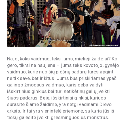
Na, o, koks vaidmuo, teks jums, mielieji žaidėjai? Ko
gero, tikrai ne naujiena – jums teks kovotojo, gynėjo
vaidmuo, kurie nuo šių plėšrių padarų turės apginti
ne tik save, bet ir kitus. Jums bus priskiriamas ypač
galingo žmogaus vaidmuo, kuris geba valdyti
išskirtinius ginklus bei turi netikėtinų galių įveikti
šiuos padarus. Beje, išskirtiniai ginklai, kuriuos
surasite šiame žaidime, yra netgi vadinami Dievo
arkais. Ir tai yra vienintelė priemonė, su kuria jūs iš
tiesų galėsite įveikti grėsminguosius monstrus.