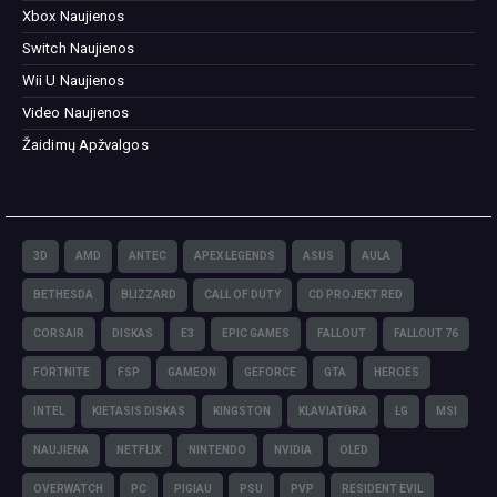
Xbox Naujienos
Switch Naujienos
Wii U Naujienos
Video Naujienos
Žaidimų Apžvalgos
3D
AMD
ANTEC
APEX LEGENDS
ASUS
AULA
BETHESDA
BLIZZARD
CALL OF DUTY
CD PROJEKT RED
CORSAIR
DISKAS
E3
EPIC GAMES
FALLOUT
FALLOUT 76
FORTNITE
FSP
GAMEON
GEFORCE
GTA
HEROES
INTEL
KIETASIS DISKAS
KINGSTON
KLAVIATŪRA
LG
MSI
NAUJIENA
NETFLIX
NINTENDO
NVIDIA
OLED
OVERWATCH
PC
PIGIAU
PSU
PVP
RESIDENT EVIL