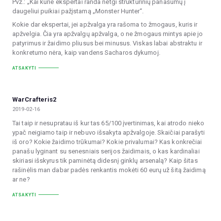
Pvz.: „Kai kurie ekspertai randa netgi struktūrinių panašumų į
daugeliui puikiai pažįstamą „Monster Hunter“.
Kokie dar ekspertai, jei apžvalga yra rašoma to žmogaus, kuris ir
apžvelgia. Čia yra apžvalgų apžvalga, o ne žmogaus mintys apie jo
patyrimus ir žaidimo pliusus bei minusus. Viskas labai abstraktu ir
konkretumo nėra, kaip vandens Sacharos dykumoj.
ATSAKYTI
WarCrafteris2
2019-02-16
Tai taip ir nesupratau iš kur tas 65/100 įvertinimas, kai atrodo nieko
ypač neigiamo taip ir nebuvo išsakyta apžvalgoje. Skaičiai parašyti
iš oro? Kokie žaidimo trūkumai? Kokie privalumai? Kas konkrečiai
panašu lyginant su senesniais serijos žaidimais, o kas kardinaliai
skiriasi išskyrus tik paminėtą didesnį ginklų arsenalą? Kaip šitas
rašinėlis man dabar padės renkantis mokėti 60 eurų už šitą žaidimą
ar ne?
ATSAKYTI