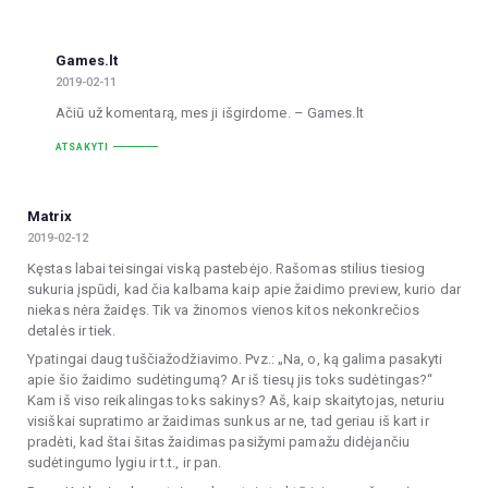
Games.lt
2019-02-11
Ačiū už komentarą, mes ji išgirdome. – Games.lt
ATSAKYTI
Matrix
2019-02-12
Kęstas labai teisingai viską pastebėjo. Rašomas stilius tiesiog
sukuria įspūdi, kad čia kalbama kaip apie žaidimo preview, kurio dar
niekas nėra žaidęs. Tik va žinomos vienos kitos nekonkrečios
detalės ir tiek.
Ypatingai daug tuščiažodžiavimo. Pvz.: „Na, o, ką galima pasakyti
apie šio žaidimo sudėtingumą? Ar iš tiesų jis toks sudėtingas?“
Kam iš viso reikalingas toks sakinys? Aš, kaip skaitytojas, neturiu
visiškai supratimo ar žaidimas sunkus ar ne, tad geriau iš kart ir
pradėti, kad štai šitas žaidimas pasižymi pamažu didėjančiu
sudėtingumo lygiu ir t.t., ir pan.