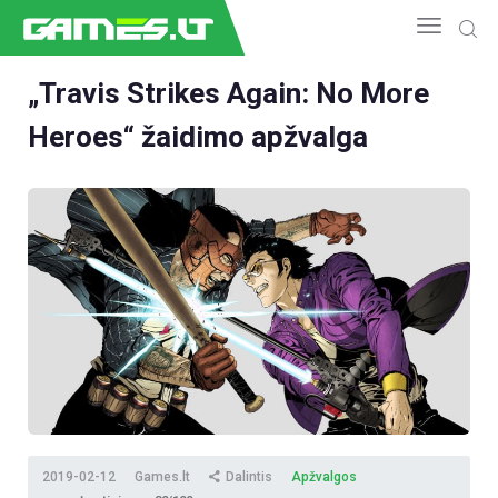
„Travis Strikes Again: No More
Heroes“ žaidimo apžvalga
NAUJIENOS
GAMEDEV
ESPORTAS
GELEŽIS
VIDEO
APŽVALGOS
ŽAIDIMAI
2019-02-12
Games.lt
Dalintis
Apžvalgos