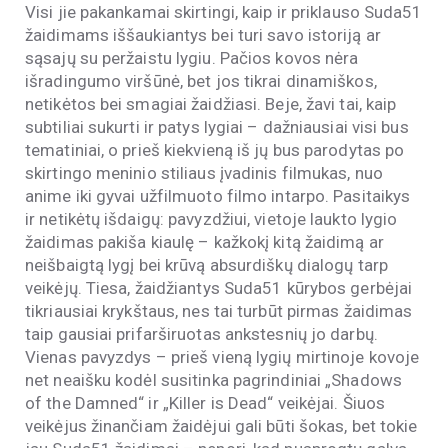
Visi jie pakankamai skirtingi, kaip ir priklauso Suda51
žaidimams iššaukiantys bei turi savo istoriją ar
sąsajų su peržaistu lygiu. Pačios kovos nėra
išradingumo viršūnė, bet jos tikrai dinamiškos,
netikėtos bei smagiai žaidžiasi. Beje, žavi tai, kaip
subtiliai sukurti ir patys lygiai – dažniausiai visi bus
tematiniai, o prieš kiekvieną iš jų bus parodytas po
skirtingo meninio stiliaus įvadinis filmukas, nuo
anime iki gyvai užfilmuoto filmo intarpo. Pasitaikys
ir netikėtų išdaigų: pavyzdžiui, vietoje laukto lygio
žaidimas pakiša kiaulę – kažkokį kitą žaidimą ar
neišbaigtą lygį bei krūvą absurdiškų dialogų tarp
veikėjų. Tiesa, žaidžiantys Suda51 kūrybos gerbėjai
tikriausiai krykštaus, nes tai turbūt pirmas žaidimas
taip gausiai prifarširuotas ankstesnių jo darbų.
Vienas pavyzdys – prieš vieną lygių mirtinoje kovoje
net neaišku kodėl susitinka pagrindiniai „Shadows
of the Damned“ ir „Killer is Dead“ veikėjai. Šiuos
veikėjus žinančiam žaidėjui gali būti šokas, bet tokie