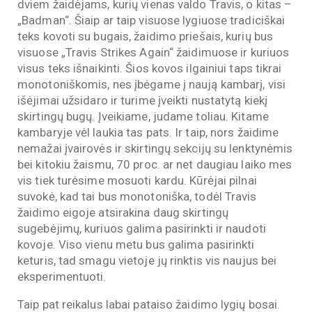
dviem žaidėjams, kurių vienas valdo Travis, o kitas –
„Badman“. Šiaip ar taip visuose lygiuose tradiciškai
teks kovoti su bugais, žaidimo priešais, kurių bus
visuose „Travis Strikes Again“ žaidimuose ir kuriuos
visus teks išnaikinti. Šios kovos ilgainiui taps tikrai
monotoniškomis, nes įbėgame į naują kambarį, visi
išėjimai užsidaro ir turime įveikti nustatytą kiekį
skirtingų bugų. Įveikiame, judame toliau. Kitame
kambaryje vėl laukia tas pats. Ir taip, nors žaidime
nemažai įvairovės ir skirtingų sekcijų su lenktynėmis
bei kitokiu žaismu, 70 proc. ar net daugiau laiko mes
vis tiek turėsime mosuoti kardu. Kūrėjai pilnai
suvokė, kad tai bus monotoniška, todėl Travis
žaidimo eigoje atsirakina daug skirtingų
sugebėjimų, kuriuos galima pasirinkti ir naudoti
kovoje. Viso vienu metu bus galima pasirinkti
keturis, tad smagu vietoje jų rinktis vis naujus bei
eksperimentuoti.
Taip pat reikalus labai pataiso žaidimo lygių bosai.