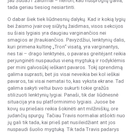
jau Suda51 žaidimai – nenori, kad nusprogtų galva,
tada geriau tiesiog nesiartinti.
O dabar šiek tiek liūdnesnių dalykų. Kad ir kokią lygių
bei žaismo įvairovę siūlytų žaidimas, visos sekcijos
su šiais lygiais yra daugiau varginančios nei
smagios ar įtraukiančios. Pavyzdžiui, lenktynių dalis,
kuri primena kultinę „Tron“ visatą, yra varginantys,
nes tai – drago lenktynės, o pavaras greitėjant reikia
perjunginėti nuspaudus vieną mygtuką ir rodyklėmis
per mini galvosūkį ieškant pavaros. Tokį sprendimą
galima suprasti, bet jis visai neveikia bei kol ieškai
pavaros, tai visai nematai to, kas vyksta ekrane. Tad
galima sakyti veltui buvo sukurti tokie gražūs
stilizuoti lenktynių lygiai. Panaši, tik dar liūdnesnė
situacija yra su platforminimo lygiais. Juose be
kovų su priešais reikia šokinėti ant milžiniškų, ore
judančių spurgų. Tačiau Travis normaliai atšokti nuo
jų gali tik tada, kai prieš pat nusileidžiant ant jos
nuspaudi šuolio mygtuką. Tik tada Travis padarys