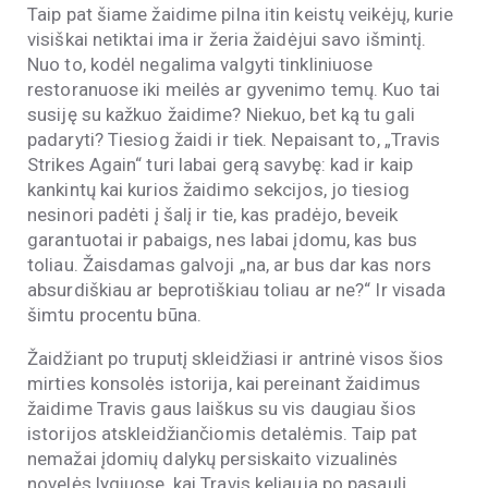
Taip pat šiame žaidime pilna itin keistų veikėjų, kurie
visiškai netiktai ima ir žeria žaidėjui savo išmintį.
Nuo to, kodėl negalima valgyti tinkliniuose
restoranuose iki meilės ar gyvenimo temų. Kuo tai
susiję su kažkuo žaidime? Niekuo, bet ką tu gali
padaryti? Tiesiog žaidi ir tiek. Nepaisant to, „Travis
Strikes Again“ turi labai gerą savybę: kad ir kaip
kankintų kai kurios žaidimo sekcijos, jo tiesiog
nesinori padėti į šalį ir tie, kas pradėjo, beveik
garantuotai ir pabaigs, nes labai įdomu, kas bus
toliau. Žaisdamas galvoji „na, ar bus dar kas nors
absurdiškiau ar beprotiškiau toliau ar ne?“ Ir visada
šimtu procentu būna.
Žaidžiant po truputį skleidžiasi ir antrinė visos šios
mirties konsolės istorija, kai pereinant žaidimus
žaidime Travis gaus laiškus su vis daugiau šios
istorijos atskleidžiančiomis detalėmis. Taip pat
nemažai įdomių dalykų persiskaito vizualinės
novelės lygiuose, kai Travis keliauja po pasaulį