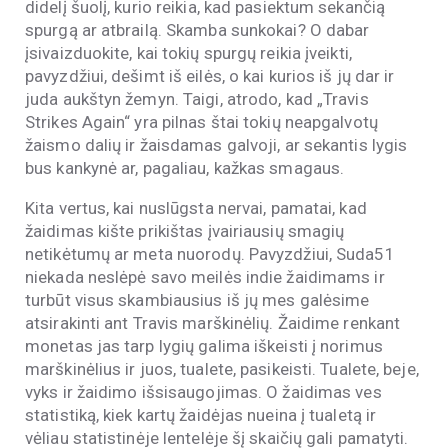
didelį šuolį, kurio reikia, kad pasiektum sekančią
spurgą ar atbrailą. Skamba sunkokai? O dabar
įsivaizduokite, kai tokių spurgų reikia įveikti,
pavyzdžiui, dešimt iš eilės, o kai kurios iš jų dar ir
juda aukštyn žemyn. Taigi, atrodo, kad „Travis
Strikes Again“ yra pilnas štai tokių neapgalvotų
žaismo dalių ir žaisdamas galvoji, ar sekantis lygis
bus kankynė ar, pagaliau, kažkas smagaus.
Kita vertus, kai nuslūgsta nervai, pamatai, kad
žaidimas kište prikištas įvairiausių smagių
netikėtumų ar meta nuorodų. Pavyzdžiui, Suda51
niekada neslėpė savo meilės indie žaidimams ir
turbūt visus skambiausius iš jų mes galėsime
atsirakinti ant Travis marškinėlių. Žaidime renkant
monetas jas tarp lygių galima iškeisti į norimus
marškinėlius ir juos, tualete, pasikeisti. Tualete, beje,
vyks ir žaidimo išsisaugojimas. O žaidimas ves
statistiką, kiek kartų žaidėjas nueina į tualetą ir
vėliau statistinėje lentelėje šį skaičių gali pamatyti.