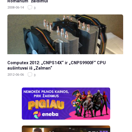
Romanum“ žaidimui
2008-06-14
3
Computex 2012: „CNPS14X“ ir „CNPS9900F“ CPU
aušintuvai iš „Zalman“
2012-06-06
3