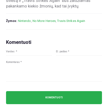
šviesą ir „Travis Strikes Again“ bus žaidžiamas
pakankamo kiekio žmonių, kad tai įvyktų.
Žymos:
Nintendo
,
No More Heroes
,
Travis Strikes Again
Komentuoti