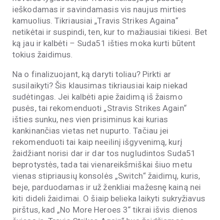
ieškodamas ir savindamasis vis naujus mirties
kamuolius. Tikriausiai „Travis Strikes Againa“
netikėtai ir suspindi, ten, kur to mažiausiai tikiesi. Bet
ką jau ir kalbėti – Suda51 išties moka kurti būtent
tokius žaidimus.
Na o finalizuojant, ką daryti toliau? Pirkti ar
susilaikyti? Šis klausimas tikriausiai kaip niekad
sudėtingas. Jei kalbėti apie žaidimą iš žaismo
pusės, tai rekomenduoti „Stravis Strikes Again“
išties sunku, nes vien prisiminus kai kurias
kankinančias vietas net nupurto. Tačiau jei
rekomenduoti tai kaip neeilinį išgyvenimą, kurį
žaidžiant norisi dar ir dar tos nugludintos Suda51
beprotystės, tada tai vienareikšmiškai šiuo metu
vienas stipriausių konsolės „Switch“ žaidimų, kuris,
beje, parduodamas ir už ženkliai mažesnę kainą nei
kiti dideli žaidimai. O šiaip belieka laikyti sukryžiavus
pirštus, kad „No More Heroes 3“ tikrai išvis dienos