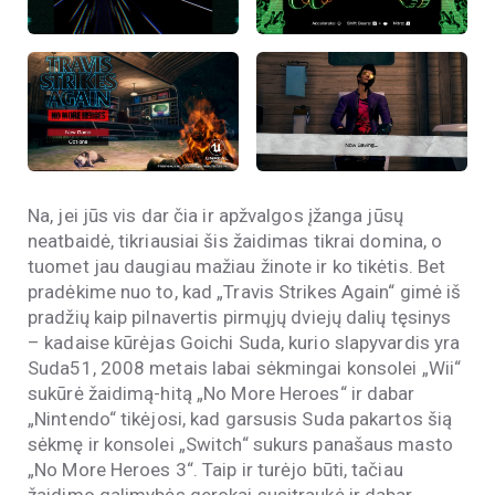
Na, jei jūs vis dar čia ir apžvalgos įžanga jūsų
neatbaidė, tikriausiai šis žaidimas tikrai domina, o
tuomet jau daugiau mažiau žinote ir ko tikėtis. Bet
pradėkime nuo to, kad „Travis Strikes Again“ gimė iš
pradžių kaip pilnavertis pirmųjų dviejų dalių tęsinys
– kadaise kūrėjas Goichi Suda, kurio slapyvardis yra
Suda51, 2008 metais labai sėkmingai konsolei „Wii“
sukūrė žaidimą-hitą „No More Heroes“ ir dabar
„Nintendo“ tikėjosi, kad garsusis Suda pakartos šią
sėkmę ir konsolei „Switch“ sukurs panašaus masto
„No More Heroes 3“. Taip ir turėjo būti, tačiau
žaidimo galimybės gerokai susitraukė ir dabar