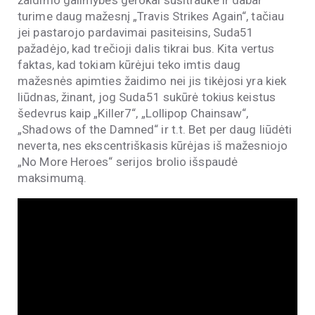
turime daug mažesnį „Travis Strikes Again“, tačiau
jei pastarojo pardavimai pasiteisins, Suda51
pažadėjo, kad trečioji dalis tikrai bus. Kita vertus
faktas, kad tokiam kūrėjui teko imtis daug
mažesnės apimties žaidimo nei jis tikėjosi yra kiek
liūdnas, žinant, jog Suda51 sukūrė tokius keistus
šedevrus kaip „Killer7“, „Lollipop Chainsaw“,
„Shadows of the Damned“ ir t.t. Bet per daug liūdėti
neverta, nes ekscentriškasis kūrėjas iš mažesniojo
„No More Heroes“ serijos brolio išspaudė
maksimumą.