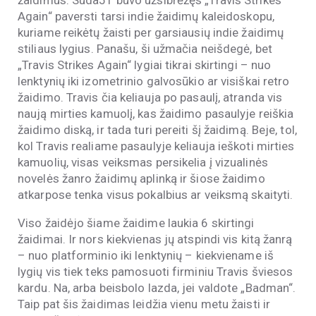
Again“ paversti tarsi indie žaidimų kaleidoskopu,
kuriame reikėtų žaisti per garsiausių indie žaidimų
stiliaus lygius. Panašu, ši užmačia neišdegė, bet
„Travis Strikes Again“ lygiai tikrai skirtingi – nuo
lenktynių iki izometrinio galvosūkio ar visiškai retro
žaidimo. Travis čia keliauja po pasaulį, atranda vis
naują mirties kamuolį, kas žaidimo pasaulyje reiškia
žaidimo diską, ir tada turi pereiti šį žaidimą. Beje, tol,
kol Travis realiame pasaulyje keliauja ieškoti mirties
kamuolių, visas veiksmas persikelia į vizualinės
novelės žanro žaidimų aplinką ir šiose žaidimo
atkarpose tenka visus pokalbius ar veiksmą skaityti.
Viso žaidėjo šiame žaidime laukia 6 skirtingi
žaidimai. Ir nors kiekvienas jų atspindi vis kitą žanrą
– nuo platforminio iki lenktynių – kiekviename iš
lygių vis tiek teks pamosuoti firminiu Travis šviesos
kardu. Na, arba beisbolo lazda, jei valdote „Badman“.
Taip pat šis žaidimas leidžia vienu metu žaisti ir