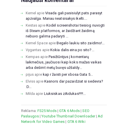
Naujausi komentarai
Kernel
apie
Visada gali pasisiulyt pats parasyt
apzvalga. Manau neatsisakys ikelti....
Kestas
apie
Kodėl screenshotai tiesiog nuvogti
iš Steam platformos, ar žaidžiant žaidimą
nebuvo galima padaryti ...
Kernel Space
apie
Begalo laukiu sito zaidimo!...
Vygantas
apie
Kokia dalis eina po sito?...
Kempas
apie
Pasižiūrėjus į komentarų
laikmečius, jaučiuosi kaip koks mažas vaikas
arba dešimt metų buvęs užšaldy...
pijus
apie
kap r žaisti per xbosa Gata 5...
Elviss
apie
Kasnors dar pazaidziat si sedevra?
:D...
Milda
apie
Liuksiskas zAidukas!!!!!...
Reklama:
FS25 Mods
|
GTA 6 Mods
|
SEO
Paslaugos
|
Youtube Thumbnail Downloader
|
Ad
Network for Video Games
|
GTA 6 Wiki