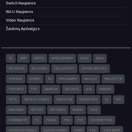
Switch Naujienos
Wii U Naujienos
Video Naujienos
Žaidimų Apžvalgos
3D
AMD
ANTEC
APEX LEGENDS
ASUS
AULA
BETHESDA
BLIZZARD
CALL OF DUTY
CD PROJEKT RED
CORSAIR
DISKAS
E3
EPIC GAMES
FALLOUT
FALLOUT 76
FORTNITE
FSP
GAMEON
GEFORCE
GTA
HEROES
INTEL
KIETASIS DISKAS
KINGSTON
KLAVIATŪRA
LG
MSI
NAUJIENA
NETFLIX
NINTENDO
NVIDIA
OLED
OVERWATCH
PC
PIGIAU
PSU
PVP
RESIDENT EVIL
ROCKSTAR GAMES
SILICON POWER
SONY
SSD
STAR WARS