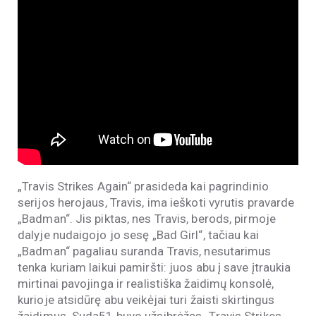
„Travis Strikes Again“ prasideda kai pagrindinio
serijos herojaus, Travis, ima ieškoti vyrutis pravarde
„Badman“. Jis piktas, nes Travis, berods, pirmoje
dalyje nudaigojo jo sesę „Bad Girl“, tačiau kai
„Badman“ pagaliau suranda Travis, nesutarimus
tenka kuriam laikui pamiršti: juos abu į save įtraukia
mirtinai pavojinga ir realistiška žaidimų konsolė,
kurioje atsidūrę abu veikėjai turi žaisti skirtingus
žaidimus. Suda51 buvo užsibrėžęs „Travis Strikes