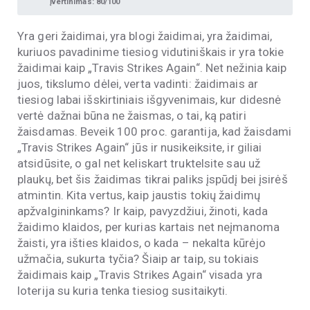
Įvertinimas: 80/100
Yra geri žaidimai, yra blogi žaidimai, yra žaidimai,
kuriuos pavadinime tiesiog vidutiniškais ir yra tokie
žaidimai kaip „Travis Strikes Again“. Net nežinia kaip
juos, tikslumo dėlei, verta vadinti: žaidimais ar
tiesiog labai išskirtiniais išgyvenimais, kur didesnė
vertė dažnai būna ne žaismas, o tai, ką patiri
žaisdamas. Beveik 100 proc. garantija, kad žaisdami
„Travis Strikes Again“ jūs ir nusikeiksite, ir giliai
atsidūsite, o gal net keliskart truktelsite sau už
plaukų, bet šis žaidimas tikrai paliks įspūdį bei įsirėš
atmintin. Kita vertus, kaip jaustis tokių žaidimų
apžvalgininkams? Ir kaip, pavyzdžiui, žinoti, kada
žaidimo klaidos, per kurias kartais net neįmanoma
žaisti, yra išties klaidos, o kada – nekalta kūrėjo
užmačia, sukurta tyčia? Šiaip ar taip, su tokiais
žaidimais kaip „Travis Strikes Again“ visada yra
loterija su kuria tenka tiesiog susitaikyti.