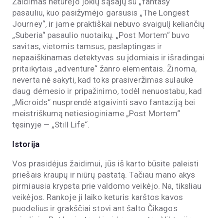
Žaidimas neturėjo jokių sąsajų su „fantasy“
pasauliu, kuo pasižymėjo garsusis „The Longest
Journey“, ir jame praktiškai nebuvo svaigulį keliančių
„Suberia“ pasaulio nuotaikų. „Post Mortem“ buvo
savitas, vietomis tamsus, paslaptingas ir
nepaaiškinamas detektyvas su įdomiais ir išradingai
pritaikytais „adventure“ žanro elementais. Žinoma,
neverta nė sakyti, kad toks prasiveržimas sulaukė
daug dėmesio ir pripažinimo, todėl nenuostabu, kad
„Microids“ nusprendė atgaivinti savo fantaziją bei
meistriškumą netiesioginiame „Post Mortem“
tęsinyje — „Still Life“.
Istorija
Vos prasidėjus žaidimui, jūs iš karto būsite paleisti
priešais kraupų ir niūrų pastatą. Tačiau mano akys
pirmiausia krypsta prie valdomo veikėjo. Na, tiksliau
veikėjos. Rankoje ji laiko keturis karštos kavos
puodelius ir grakščiai stovi ant šalto Čikagos