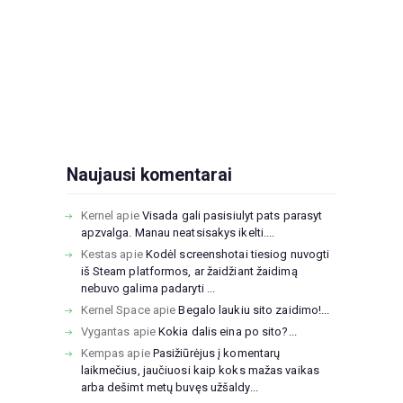
Naujausi komentarai
Kernel
apie
Visada gali pasisiulyt pats parasyt
apzvalga. Manau neatsisakys ikelti....
Kestas
apie
Kodėl screenshotai tiesiog nuvogti
iš Steam platformos, ar žaidžiant žaidimą
nebuvo galima padaryti ...
Kernel Space
apie
Begalo laukiu sito zaidimo!...
Vygantas
apie
Kokia dalis eina po sito?...
Kempas
apie
Pasižiūrėjus į komentarų
laikmečius, jaučiuosi kaip koks mažas vaikas
arba dešimt metų buvęs užšaldy...