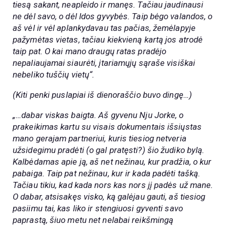
tiesą sakant, neapleido ir manęs. Tačiau jaudinausi
ne dėl savo, o dėl Idos gyvybės. Taip bėgo valandos, o
aš vėl ir vėl aplankydavau tas pačias, žemėlapyje
pažymėtas vietas, tačiau kiekvieną kartą jos atrodė
taip pat. O kai mano draugų ratas pradėjo
nepaliaujamai siaurėti, įtariamųjų sąraše visiškai
nebeliko tuščių vietų“.
(Kiti penki puslapiai iš dienoraščio buvo dingę…)
„…dabar viskas baigta. Aš gyvenu Nju Jorke, o
prakeikimas kartu su visais dokumentais išsiųstas
mano gerajam partneriui, kuris tiesiog netveria
užsidegimu pradėti (o gal pratęsti?) šio žudiko bylą.
Kalbėdamas apie ją, aš net nežinau, kur pradžia, o kur
pabaiga. Taip pat nežinau, kur ir kada padėti tašką.
Tačiau tikiu, kad kada nors kas nors jį padės už mane.
O dabar, atsisakęs visko, ką galėjau gauti, aš tiesiog
pasiimu tai, kas liko ir stengiuosi gyventi savo
paprastą, šiuo metu net nelabai reikšmingą