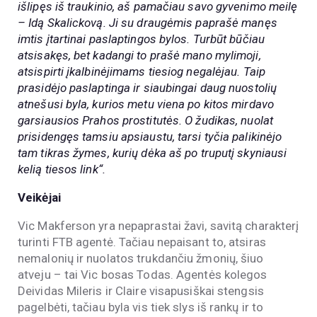
išlipęs iš traukinio, aš pamačiau savo gyvenimo meilę
– Idą Skalickovą. Ji su draugėmis paprašė manęs
imtis įtartinai paslaptingos bylos. Turbūt būčiau
atsisakęs, bet kadangi to prašė mano mylimoji,
atsispirti įkalbinėjimams tiesiog negalėjau. Taip
prasidėjo paslaptinga ir siaubingai daug nuostolių
atnešusi byla, kurios metu viena po kitos mirdavo
garsiausios Prahos prostitutės. O žudikas, nuolat
prisidengęs tamsiu apsiaustu, tarsi tyčia palikinėjo
tam tikras žymes, kurių dėka aš po truputį skyniausi
kelią tiesos link“.
Veikėjai
Vic Makferson yra nepaprastai žavi, savitą charakterį
turinti FTB agentė. Tačiau nepaisant to, atsiras
nemalonių ir nuolatos trukdančiu žmonių, šiuo
atveju – tai Vic bosas Todas. Agentės kolegos
Deividas Mileris ir Claire visapusiškai stengsis
pagelbėti, tačiau byla vis tiek slys iš rankų ir to