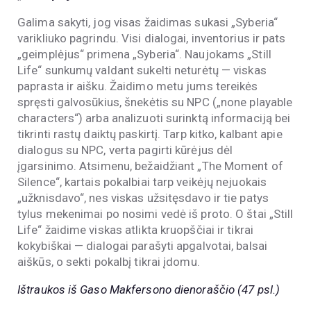
Galima sakyti, jog visas žaidimas sukasi „Syberia“
varikliuko pagrindu. Visi dialogai, inventorius ir pats
„geimplėjus“ primena „Syberia“. Naujokams „Still
Life“ sunkumų valdant sukelti neturėtų — viskas
paprasta ir aišku. Žaidimo metu jums tereikės
spręsti galvosūkius, šnekėtis su NPC („none playable
characters“) arba analizuoti surinktą informaciją bei
tikrinti rastų daiktų paskirtį. Tarp kitko, kalbant apie
dialogus su NPC, verta pagirti kūrėjus dėl
įgarsinimo. Atsimenu, bežaidžiant „The Moment of
Silence“, kartais pokalbiai tarp veikėjų nejuokais
„užknisdavo“, nes viskas užsitęsdavo ir tie patys
tylus mekenimai po nosimi vedė iš proto. O štai „Still
Life“ žaidime viskas atlikta kruopščiai ir tikrai
kokybiškai — dialogai parašyti apgalvotai, balsai
aiškūs, o sekti pokalbį tikrai įdomu.
Ištraukos iš Gaso Makfersono dienoraščio (47 psl.)