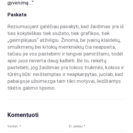
gyvenimą…“
Paskata
Reziumuojant galėčiau pasakyti, kad žaidimas yra iš
ties kokybiškas tiek siužeto, tiek grafikos, tiek
„geimplėjaus“ atžvilgiu. Žinoma, be įvairių klaidelių,
smulkmenų bei kitokių menkniekių čia neapseita,
tačiau jie vos pastebimi ir lengvai pamirštami, todėl
apie juos neverta daug kalbėti. Be to, reikėtų
pastebėti, jog žaidimas yra tokios trukmės, kokios ir
tūrėtų būti: neištemptas ir neapkarpytas, juolab, kad
pabaigoje užsimezga tam tikri motyvai, leidžiantys
tikėtis galimo tęsinio.
Komentuoti