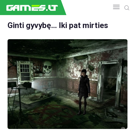
Ginti gyvybę… Iki pat mirties
NAUJIENOS
GAMEDEV
ESPORTAS
GELEŽIS
VIDEO
APŽVALGOS
ŽAIDIMAI