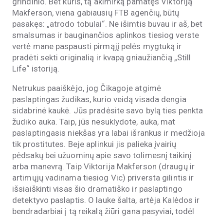
grindinio. Bet kuris, tą akimirką pamatęs Viktoriją
Makferson, viena gabiausių FTB agenčių, būtų
pasakęs: „atrodo tobulai“. Ne išimtis buvau ir aš, bet
smalsumas ir bauginančios aplinkos tiesiog verste
vertė mane paspausti pirmąjį pelės mygtuką ir
pradėti sekti originalią ir kvapą gniaužiančią „Still
Life“ istoriją.
Netrukus paaiškėjo, jog Čikagoje atgimė
paslaptingas žudikas, kurio veidą visada dengia
sidabrinė kaukė. Jūs pradėsite savo bylą ties penkta
žudiko auka. Taip, jūs nesuklydote, auka, mat
paslaptingasis niekšas yra labai išrankus ir medžioja
tik prostitutes. Beje aplinkui jis palieka įvairių
pėdsakų bei užuominų apie savo tolimesnį taikinį
arba manevrą. Taip Viktorija Makferson (draugų ir
artimųjų vadinama tiesiog Vic) priversta gilintis ir
išsiaiškinti visas šio dramatiško ir paslaptingo
detektyvo paslaptis. O lauke šalta, artėja Kalėdos ir
bendradarbiai į tą reikalą žiūri gana pasyviai, todėl