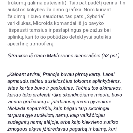
trūkumą galima pateisinti). Taip pat padėtį gerina itin
aukštos kokybės žaidimo grafika. Nors kuriant
žaidimą ir buvo naudotas tas pats „Syberia“
varikliukas, Microids komandai iš jo pavyko
išspausti tamsius ir paslaptingus peizažus bei
aplinką, kuri tokio pobūdžio detektyvui suteikia
specifinę atmosferą.
Ištraukos iš Gaso Makfersono dienoraščio (53 psl.)
„Kalbant atvirai, Prahoje buvau pirmą kartą. Labai
apmaudu, tačiau susiklosčius tokioms aplinkybėms,
šitas kartas buvo ir paskutinis. Tačiau tos akimirkos,
kurias teko praleisti rūke skendinčiame mieste, buvo
vienos gražiausių ir įstabiausių mano gyvenime.
Niekada nepamiršiu, kaip bėgau tarp skoningai
tarpusavyje sudėliotų namų, kaip vaikščiojau
sudegintų namų alėjoje, arba kaip kiekvieno sutikto
žmogaus akyse įžiūrėdavau pagarbą ir baimę, kuri,