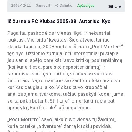
2005-12-22
Games.lt
Dalintis
Apžvalgos
Still Life
Iš žurnalo PC Klubas 2005/08. Autorius: Kyo
Pagaliau pasirodė dar vienas, ilgai ir nekantriai
lauktas „Microids“ kvestas. Šiuo atveju, tai jau
klasika tapusio, 2003 metais išleisto „Post Mortem“
tęsinys. Užsienio žurnalai bei internetiniai puslapiai
jau seniai spėjo pareikšti savo kritiką, pasitenkinimą
(kai kurie, tiesa, pareiškė nepasitenkinimą) ir
ramiausiai sau tęsti darbus, susijusius su kitais
žaidimais. Na, o man prie šio žaidimo teko praleisti
kur kas daugiau laiko. Viskas buvo kruopščiai
analizuojama, tvarkoma, tačiau pasakyti, kodėl jums
verta pirkti būtent „Still Life“, o ne, tarkim, čia pat
aprašytą „Bard`s Tale“, aš negalėčiau..
„Post Mortem“ savo laiku buvo vienas tų žaidimų,
kurie pateikė „adventure“ žanrą kitokiu pavidalu.