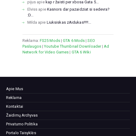
pijus
apie
kap r žaisti per xbosa Gata 5...
Elviss
apie
Kasnors dar pazaidziat si sedevra?
:D...
Milda
apie
Liuksiskas zAidukas!!!!!...
Reklama:
FS25 Mods
|
GTA 6 Mods
|
SEO
Paslaugos
|
Youtube Thumbnail Downloader
|
Ad
Network for Video Games
|
GTA 6 Wiki
Apie Mus
Reklama
Kontaktai
Žaidimų Archyvas
Privatumo Politika
Portalo Taisyklės