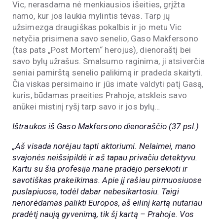
Vic, nerasdama nė menkiausios išeities, grįžta
namo, kur jos laukia mylintis tėvas. Tarp jų
užsimezga draugiškas pokalbis ir jo metu Vic
netyčia prisimena savo senelio, Gaso Makfersono
(tas pats „Post Mortem“ herojus), dienoraštį bei
savo bylų užrašus. Smalsumo raginima, ji atsiverčia
seniai pamirštą senelio palikimą ir pradeda skaityti.
Čia viskas persimaino ir jūs imate valdyti patį Gasą,
kuris, būdamas praeities Prahoje, atskleis savo
anūkei mistinį ryšį tarp savo ir jos bylų…
Ištraukos iš Gaso Makfersono dienoraščio (37 psl.)
„Aš visada norėjau tapti aktoriumi. Nelaimei, mano
svajonės neišsipildė ir aš tapau privačiu detektyvu.
Kartu su šia profesija mane pradėjo persekioti ir
savotiškas prakeikimas. Apie jį rašiau pirmuosiuose
puslapiuose, todėl dabar nebesikartosiu. Taigi
nenorėdamas palikti Europos, aš eilinį kartą nutariau
pradėtį naują gyvenimą, tik šį kartą – Prahoje. Vos