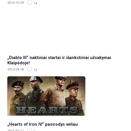
2010-10-29
14
„Diablo III“ naktiniai startai ir išankstiniai užsakymai
Klaipėdoje!
2012-04-18
13
„Hearts of Iron IV“ pasirodys vėliau
2015-01-17