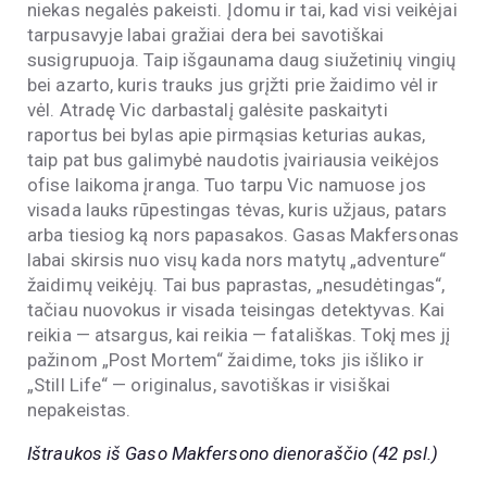
niekas negalės pakeisti. Įdomu ir tai, kad visi veikėjai
tarpusavyje labai gražiai dera bei savotiškai
susigrupuoja. Taip išgaunama daug siužetinių vingių
bei azarto, kuris trauks jus grįžti prie žaidimo vėl ir
vėl. Atradę Vic darbastalį galėsite paskaityti
raportus bei bylas apie pirmąsias keturias aukas,
taip pat bus galimybė naudotis įvairiausia veikėjos
ofise laikoma įranga. Tuo tarpu Vic namuose jos
visada lauks rūpestingas tėvas, kuris užjaus, patars
arba tiesiog ką nors papasakos. Gasas Makfersonas
labai skirsis nuo visų kada nors matytų „adventure“
žaidimų veikėjų. Tai bus paprastas, „nesudėtingas“,
tačiau nuovokus ir visada teisingas detektyvas. Kai
reikia — atsargus, kai reikia — fatališkas. Tokį mes jį
pažinom „Post Mortem“ žaidime, toks jis išliko ir
„Still Life“ — originalus, savotiškas ir visiškai
nepakeistas.
Ištraukos iš Gaso Makfersono dienoraščio (42 psl.)