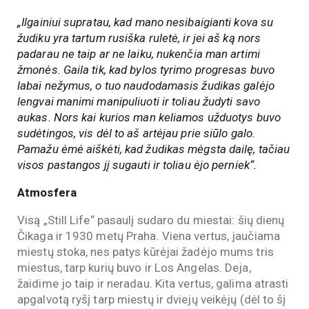
„Ilgainiui supratau, kad mano nesibaigianti kova su
žudiku yra tartum rusiška ruletė, ir jei aš ką nors
padarau ne taip ar ne laiku, nukenčia man artimi
žmonės. Gaila tik, kad bylos tyrimo progresas buvo
labai nežymus, o tuo naudodamasis žudikas galėjo
lengvai manimi manipuliuoti ir toliau žudyti savo
aukas. Nors kai kurios man keliamos užduotys buvo
sudėtingos, vis dėl to aš artėjau prie siūlo galo.
Pamažu ėmė aiškėti, kad žudikas mėgsta dailę, tačiau
visos pastangos jį sugauti ir toliau ėjo perniek“.
Atmosfera
Visą „Still Life“ pasaulį sudaro du miestai: šių dienų
Čikaga ir 1930 metų Praha. Viena vertus, jaučiama
miestų stoka, nes patys kūrėjai žadėjo mums tris
miestus, tarp kurių buvo ir Los Angelas. Deja,
žaidime jo taip ir neradau. Kita vertus, galima atrasti
apgalvotą ryšį tarp miestų ir dviejų veikėjų (dėl to šį