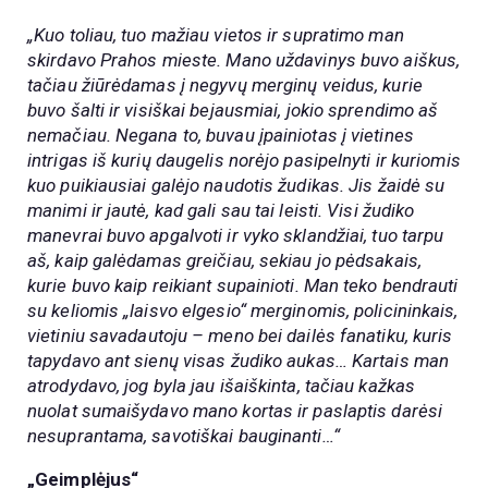
„Kuo toliau, tuo mažiau vietos ir supratimo man
skirdavo Prahos mieste. Mano uždavinys buvo aiškus,
tačiau žiūrėdamas į negyvų merginų veidus, kurie
buvo šalti ir visiškai bejausmiai, jokio sprendimo aš
nemačiau. Negana to, buvau įpainiotas į vietines
intrigas iš kurių daugelis norėjo pasipelnyti ir kuriomis
kuo puikiausiai galėjo naudotis žudikas. Jis žaidė su
manimi ir jautė, kad gali sau tai leisti. Visi žudiko
manevrai buvo apgalvoti ir vyko sklandžiai, tuo tarpu
aš, kaip galėdamas greičiau, sekiau jo pėdsakais,
kurie buvo kaip reikiant supainioti. Man teko bendrauti
su keliomis „laisvo elgesio“ merginomis, policininkais,
vietiniu savadautoju – meno bei dailės fanatiku, kuris
tapydavo ant sienų visas žudiko aukas… Kartais man
atrodydavo, jog byla jau išaiškinta, tačiau kažkas
nuolat sumaišydavo mano kortas ir paslaptis darėsi
nesuprantama, savotiškai bauginanti…“
„Geimplėjus“