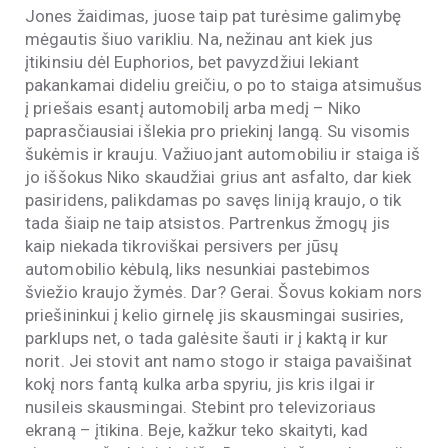
Jones žaidimas, juose taip pat turėsime galimybę
mėgautis šiuo varikliu. Na, nežinau ant kiek jus
įtikinsiu dėl Euphorios, bet pavyzdžiui lekiant
pakankamai dideliu greičiu, o po to staiga atsimušus
į priešais esantį automobilį arba medį – Niko
paprasčiausiai išlekia pro priekinį langą. Su visomis
šukėmis ir krauju. Važiuojant automobiliu ir staiga iš
jo iššokus Niko skaudžiai grius ant asfalto, dar kiek
pasiridens, palikdamas po savęs liniją kraujo, o tik
tada šiaip ne taip atsistos. Partrenkus žmogų jis
kaip niekada tikroviškai persivers per jūsų
automobilio kėbulą, liks nesunkiai pastebimos
šviežio kraujo žymės. Dar? Gerai. Šovus kokiam nors
priešininkui į kelio girnelę jis skausmingai susiries,
parklups net, o tada galėsite šauti ir į kaktą ir kur
norit. Jei stovit ant namo stogo ir staiga pavaišinat
kokį nors fantą kulka arba spyriu, jis kris ilgai ir
nusileis skausmingai. Stebint pro televizoriaus
ekraną – įtikina. Beje, kažkur teko skaityti, kad