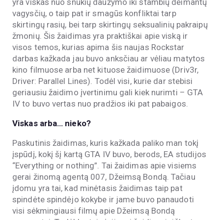
yra viskas nuo snukių daužymo iki stambių deimantų
vagysčių, o taip pat ir smagūs konfliktai tarp
skirtingų rasių, bei tarp skirtingų seksualinių pakraipų
žmonių. Šis žaidimas yra praktiškai apie viską ir
visos temos, kurias apima šis naujas Rockstar
darbas kažkada jau buvo anksčiau ar vėliau matytos
kino filmuose arba net kituose žaidimuose (Driv3r,
Driver: Parallel Lines). Todėl visi, kurie dar stebisi
geriausiu žaidimo įvertinimu gali kiek nurimti – GTA
IV to buvo vertas nuo pradžios iki pat pabaigos.
Viskas arba… nieko?
Paskutinis žaidimas, kuris kažkada paliko man tokį
įspūdį, kokį šį kartą GTA IV buvo, berods, EA studijos
“Everything or nothing”. Tai žaidimas apie visiems
gerai žinomą agentą 007, Džeimsą Bondą. Tačiau
įdomu yra tai, kad minėtasis žaidimas taip pat
spindėte spindėjo kokybe ir jame buvo panaudoti
visi sėkmingiausi filmų apie Džeimsą Bondą