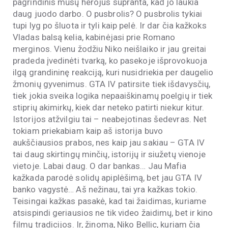
pagrindinis mūsų herojus supranta, kad jo laukia
daug juodo darbo. O pusbrolis? O pusbrolis tykiai
tupi lyg po šluota ir tyli kaip pelė. Ir dar čia kažkoks
Vladas balsą kelia, kabinėjasi prie Romano
merginos. Vienu žodžiu Niko neišlaiko ir jau greitai
pradeda įvedinėti tvarką, ko pasekoje išprovokuoja
ilgą grandininę reakciją, kuri nusidriekia per daugelio
žmonių gyvenimus. GTA IV patirsite tiek išdavysčių,
tiek jokia sveika logika nepaaiškinamų poelgių ir tiek
stiprių akimirkų, kiek dar neteko patirti niekur kitur.
Istorijos atžvilgiu tai – neabejotinas šedevras. Net
tokiam priekabiam kaip aš istorija buvo
aukščiausios prabos, nes kaip jau sakiau – GTA IV
tai daug skirtingų minčių, istorijų ir siužetų vienoje
vietoje. Labai daug. O dar bankas… Jau Mafia
kažkada parodė solidų apiplėšimą, bet jau GTA IV
banko vagystė… Aš nežinau, tai yra kažkas tokio.
Teisingai kažkas pasakė, kad tai žaidimas, kuriame
atsispindi geriausios ne tik video žaidimų, bet ir kino
filmų tradicijos. Ir, žinoma, Niko Bellic, kuriam čia