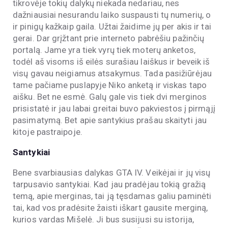
tikrovėje tokių dalykų niekada nedariau, nes
dažniausiai nesurandu laiko suspausti tų numerių, o
ir pinigų kažkaip gaila. Užtai žaidime jų per akis ir tai
gerai. Dar grįžtant prie interneto pabrėšiu pažinčių
portalą. Jame yra tiek vyrų tiek moterų anketos,
todėl aš visoms iš eilės surašiau laiškus ir beveik iš
visų gavau neigiamus atsakymus. Tada pasižiūrėjau
tame pačiame puslapyje Niko anketą ir viskas tapo
aišku. Bet ne esmė. Galų gale vis tiek dvi merginos
prisistatė ir jau labai greitai buvo pakviestos į pirmąjį
pasimatymą. Bet apie santykius prašau skaityti jau
kitoje pastraipoje.
Santykiai
Bene svarbiausias dalykas GTA IV. Veikėjai ir jų visų
tarpusavio santykiai. Kad jau pradėjau tokią gražią
temą, apie merginas, tai ją tęsdamas galiu paminėti
tai, kad vos pradėsite žaisti iškart gausite merginą,
kurios vardas Mišelė. Ji bus susijusi su istorija,