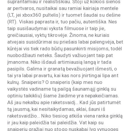
suprantamiau ir realistiškiau. Stoji už kokios sienos
ar pertvaros, nusitaikai sau ramiai kairiaja mentele
(LT, jei xbox360 pultelis) ir tuomet šaudai su dešine
(RT). Viskas paprasta ir, tuo pačiu, autentiška. Nes
taip susišaudymai vyksta filmuose ir taip jie,
greičiausiai, vyktų tikrovėje. Žinoma, ne kuriais
atvejais susidūrimai su priešais labai palengvėja, bet
kūrėjai vis tiek rado būdų pasunkinti misijoms, todėl
nuobodžiauti neteks. Šaudyti važiuojant taip pat
įmanoma. Niko išdauš artimiausią langą ir tada
pasipils. Galima ir granatą bevažiuojant išmesti, o
tai yra labai pravartu, kai kas nors įnirtingai lipa ant
kulnų. Snaiperis? O snaiperis (kaip mes nuo
vaikystės vadiname tą pailgą šaunamąjį ginklą su
optiniu taikikliu) šiame žaidime yra nepakeičiamas.
Aš jau nekalbu apie raketsvaidį… Kad jūs patirtumėt
tą jausmą, kai nesitaikydamas, aklai, šauni iš
raketsvaidžio… Niko tiesiog atkiša viena ranka ginklą
ir jau kaip paleidžia tai paleidžia. Vat kaip su
snaiperiu gražiai nuo stogo nuskabai lyg vynuoges