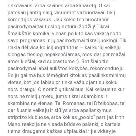
rinkdavausi arba kavines arba kabaretą. O kai
patekau į antrą salą, visuomet važiuodavau tik į
komedijos vakarus. Jau kokie ten nuostabūs
pasirodymai tai tiesiog neturiu žodžių! Tikrai
šmaikštūs komikai vienas po kito kas vakarą rodo
savo programas ir jų pasirodymai tikrai juokingi. Tik
reikia dėl visa ko įsijungti titrus – kai kurių veikėjų
slengas tiesiog nepakenčiamas, mes dar per mažai
amerikiečiai, kad suprastume :). Bet šiaip tie
pasirodymai labai aukštos kokybės, rekomenduoju.
Be jų galima bus išmėginti kitokias pasilinksminimų
vietas, bet jos labiau pritinka važiuojant su kokiu
nors draugu. O norinčių tikrai bus. Kai keliausite kur
nors ne misijų metu, jums tikrai skambins ir
skambins ne vienas. Tai Romanas, tai Džeikobas, tai
dar šusnis veikėjų ir siūlys arba apsilankymus
striptizo klubuose, arba kokias „poolo“ partijas ir t.t.
Mano reakcija ne visada būdavo palanki, o kartais
tiems draugams kažkas užplaukia ir jie viduryje