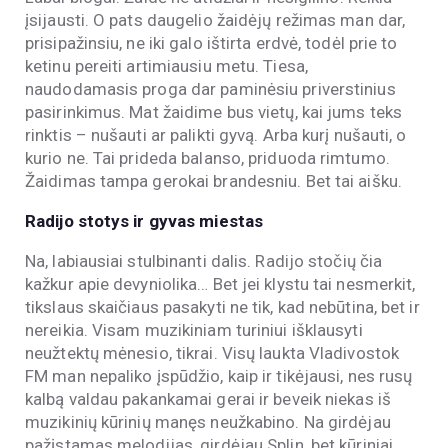
įsijausti. O pats daugelio žaidėjų režimas man dar,
prisipažinsiu, ne iki galo ištirta erdvė, todėl prie to
ketinu pereiti artimiausiu metu. Tiesa,
naudodamasis proga dar paminėsiu priverstinius
pasirinkimus. Mat žaidime bus vietų, kai jums teks
rinktis – nušauti ar palikti gyvą. Arba kurį nušauti, o
kurio ne. Tai prideda balanso, priduoda rimtumo.
Žaidimas tampa gerokai brandesniu. Bet tai aišku.
Radijo stotys ir gyvas miestas
Na, labiausiai stulbinanti dalis. Radijo stočių čia
kažkur apie devyniolika… Bet jei klystu tai nesmerkit,
tikslaus skaičiaus pasakyti ne tik, kad nebūtina, bet ir
nereikia. Visam muzikiniam turiniui išklausyti
neužtektų mėnesio, tikrai. Visų laukta Vladivostok
FM man nepaliko įspūdžio, kaip ir tikėjausi, nes rusų
kalbą valdau pakankamai gerai ir beveik niekas iš
muzikinių kūrinių manęs neužkabino. Na girdėjau
pažįstamas melodijas, girdėjau Splin, bet kūriniai