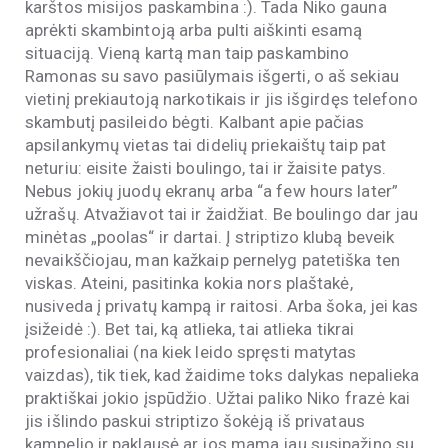
karštos misijos paskambina :). Tada Niko gauna
aprėkti skambintoją arba pulti aiškinti esamą
situaciją. Vieną kartą man taip paskambino
Ramonas su savo pasiūlymais išgerti, o aš sekiau
vietinį prekiautoją narkotikais ir jis išgirdęs telefono
skambutį pasileido bėgti. Kalbant apie pačias
apsilankymų vietas tai didelių priekaištų taip pat
neturiu: eisite žaisti boulingo, tai ir žaisite patys.
Nebus jokių juodų ekranų arba “a few hours later”
užrašų. Atvažiavot tai ir žaidžiat. Be boulingo dar jau
minėtas „poolas“ ir dartai. Į striptizo klubą beveik
nevaikščiojau, man kažkaip pernelyg patetiška ten
viskas. Ateini, pasitinka kokia nors plaštakė,
nusiveda į privatų kampą ir raitosi. Arba šoka, jei kas
įsižeidė :). Bet tai, ką atlieka, tai atlieka tikrai
profesionaliai (na kiek leido spręsti matytas
vaizdas), tik tiek, kad žaidime toks dalykas nepalieka
praktiškai jokio įspūdžio. Užtai paliko Niko frazė kai
jis išlindo paskui striptizo šokėją iš privataus
kampelio ir paklausė ar jos mama jau susipažino su