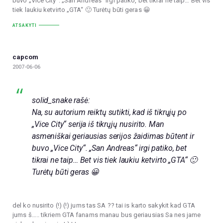
buvo „Vice City“. „San Andreas“ irgi patiko, bet tikrai ne taip… Bet vis
tiek laukiu ketvirto „GTA“ 🙂 Turėtų būti geras 😀
ATSAKYTI
capcom
2007-06-06
solid_snake rašė:
Na, su autorium reiktų sutikti, kad iš tikrųjų po
„Vice City“ serija iš tikrųjų nusirito. Man
asmeniškai geriausias serijos žaidimas būtent ir
buvo „Vice City“. „San Andreas“ irgi patiko, bet
tikrai ne taip… Bet vis tiek laukiu ketvirto „GTA“ 🙂
Turėtų būti geras 😀
del ko nusirito (!) (!) jums tas SA ?? tai is karto sakykit kad GTA
jums š….. tikriem GTA fanams manau bus geriausias Sa nes jame