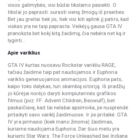
visos galimybės, visi būdai tikslams pasiekti. O
tikslai jo paprasti: surasti vieną žmogų iš praeities.
Bet jau greitai tiek jis, tiek visi kiti aplink jį patirs, kad
viskas yra ne taip paprasta. Veikėjų gausa GTA IV
pranoksta bet kokį kitą žaidimą, čia nebėra net ką ir
lyginti…
Apie variklius
GTA IV kurtas nuosavu Rockstar varikliu RAGE,
tačiau žaidime taip pat naudojamos ir Euphoria
variklio generuojamos animacijos. Euphoria pats,
kaipo toks dalykas, turi skambią istoriją. Iš pradžių
jo kūrėjai norėjo daryti kompiuterinės grafikos
filmus (pvz. FF: Advent Children, Beowulf), bet
paskaičiavę, kad tai nelabai apsimoka, jie nusprendė
pritaikyti savo variklį žaidimuose. Ir jie pritaikė. GTA
IV yra pirmasis (kiek mano žinoma) žaidimas,
kuriame naudojama Euphoria. Dar šiuo metu yra
kuriami Star Wars: The Force Unleashed bei Indiana