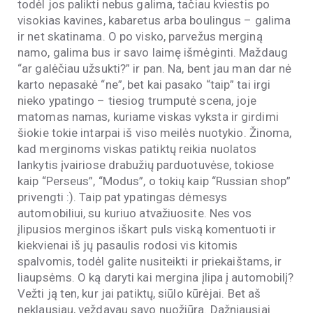
todėl jos palikti nebus galima, tačiau kviestis po
visokias kavines, kabaretus arba boulingus – galima
ir net skatinama. O po visko, parvežus merginą
namo, galima bus ir savo laimę išmėginti. Maždaug
“ar galėčiau užsukti?” ir pan. Na, bent jau man dar nė
karto nepasakė “ne”, bet kai pasako “taip” tai irgi
nieko ypatingo – tiesiog trumputė scena, joje
matomas namas, kuriame viskas vyksta ir girdimi
šiokie tokie intarpai iš viso meilės nuotykio. Žinoma,
kad merginoms viskas patiktų reikia nuolatos
lankytis įvairiose drabužių parduotuvėse, tokiose
kaip “Perseus”, “Modus”, o tokių kaip “Russian shop”
privengti :). Taip pat ypatingas dėmesys
automobiliui, su kuriuo atvažiuosite. Nes vos
įlipusios merginos iškart puls viską komentuoti ir
kiekvienai iš jų pasaulis rodosi vis kitomis
spalvomis, todėl galite nusiteikti ir priekaištams, ir
liaupsėms. O ką daryti kai mergina įlipa į automobilį?
Vežti ją ten, kur jai patiktų, siūlo kūrėjai. Bet aš
neklausiau, veždavau savo nuožiūra. Dažniausiai