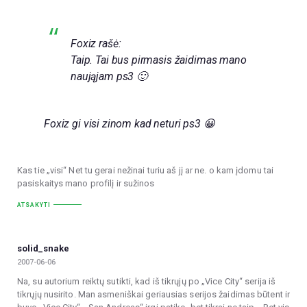
Foxiz rašė:
Taip. Tai bus pirmasis žaidimas mano
naująjam ps3 🙂
Foxiz gi visi zinom kad neturi ps3 😀
Kas tie „visi“ Net tu gerai nežinai turiu aš jį ar ne. o kam įdomu tai
pasiskaitys mano profilį ir sužinos
ATSAKYTI
solid_snake
2007-06-06
Na, su autorium reiktų sutikti, kad iš tikrųjų po „Vice City“ serija iš
tikrųjų nusirito. Man asmeniškai geriausias serijos žaidimas būtent ir