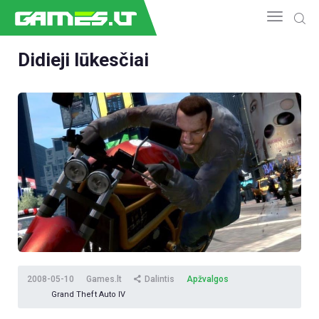
Didieji lūkesčiai
NAUJIENOS
GAMEDEV
ESPORTAS
GELEŽIS
VIDEO
APŽVALGOS
ŽAIDIMAI
2008-05-10
Games.lt
Dalintis
Apžvalgos
Grand Theft Auto IV