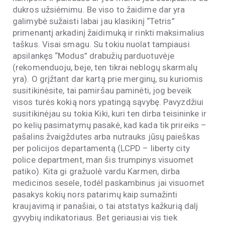
dukros užsiėmimu. Be viso to žaidime dar yra
galimybė sužaisti labai jau klasikinį “Tetris”
primenantį arkadinį žaidimuką ir rinkti maksimalius
taškus. Visai smagu. Su tokiu nuolat tampiausi
apsilankęs “Modus” drabužių parduotuvėje
(rekomenduoju, beje, ten tikrai neblogų skarmalų
yra). O grįžtant dar kartą prie merginų, su kuriomis
susitikinėsite, tai pamiršau paminėti, jog beveik
visos turės kokią nors ypatingą sąvybę. Pavyzdžiui
susitikinėjau su tokia Kiki, kuri ten dirba teisininke ir
po kelių pasimatymų pasakė, kad kada tik prireiks –
pašalins žvaigždutes arba nutrauks jūsų paieškas
per policijos departamentą (LCPD – liberty city
police department, man šis trumpinys visuomet
patiko). Kita gi gražuolė vardu Karmen, dirba
medicinos sesele, todėl paskambinus jai visuomet
pasakys kokių nors patarimų kaip sumažinti
kraujavimą ir panašiai, o tai atstatys kažkurią dalį
gyvybių indikatoriaus. Bet geriausiai vis tiek