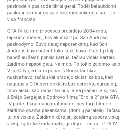
pasirodė ir pasirodė tikrai gerai. Todėl belaukdami
paskutinės misijos žaidime, mėgaukimės juo… Už
visą frančizę.
GTA IV kūrimo procesas prasidėjo 2004 metų
lapkričio mėnesį, beveik iškart po San Andreas
pasirodymo. Buvo daug nepatenkintų, kad San
Andreas buvo būtent toks koks buvo. Pats tą dalį
bandžiau žaisti penkis kartus, tačiau visais kartais
žaidimo nepabaigiau. Ne man. Po tokio žaidimo kaip
Vice City gerbiami ponai iš Rockstar tikrai
nusivažiavo, tačiau kai pradėjo sklisti kalbos, kad
naujausia GTA serijos dalis bus apie rytų europietį,
tapo aišku, kad dabar tai bus. Ir va prašau. Visi, kas
žiūrėjo Sergėjaus Bodrovo filmą “Brolis 2” prie GTA
IV patirs tikrai daug malonumo, nes tarp filmo ir
žaidimo esama pakankamai įdomių paralelių. Tačiau
tai ne viskas. Žaidimo kūrėjai į žaidimą subėrė viską
viską, ką tik kažkada matė, girdėjo ir žinojo. GTA IV