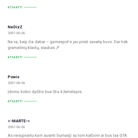
ATSAKYTI
NeDizZ
2007-06-06
Na va, kaip čia dabar – gamespot’e jau prieš savaitę buvo. Dar tiek
gramatinių klaidų, siaubas ;P
ATSAKYTI
Powis
2007-06-06
Įdomu kokio dydžio bus Gta 4 žemėlapis..
ATSAKYTI
=-MARTE-=
2007-06-06
As nesuprantu kam ausinti burnas|) su tom kalbom ar bus tas GTA