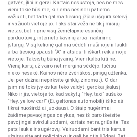
gatvės, įlipi ir gerai. Kartais nesustoja, nes ne mes
vieni tokie būsime, kuriems nesinori patiems
važiuoti, bet tada galima tiesiog įžūliai išguiti keleivį
ir važiuoti vietoje jo. Taksistai veža ne tik į misijų
vietas, bet ir prie visų žemėlapyje esančių
parduotuvių, interneto kavinių arba maitinimo
įstaigų. Visą kelionę galima sėdėti mašinoje ir laukti
arba tiesiog spausti “A” ir atsidurti iškart reikiamoje
vietoje. Taksistų būna įvairių. Vieni kalba kiti ne.
Vieną kartą už vairo net mergina sėdėjo, tačiau
nieko nesakė. Kainos nėra žvėriškos, pinigų užtenka.
Jei per dažnai nepirksite ginklų, žinoma :). O dar
įsiminė toks įvykis kai teko valdyti gerokai įkalusį
Niko ir jis, vietoje to, kad sakytų “Hey, taxi” sušuko
“Hey, yellow car!” (Ei, geltonas automobili) iš ko aš
tikrai nuoširdžiai juokiausi. O šiaip nugėrimai
žaidime pavaojingas dalykas, nes iš baro išeisite
pavojingai svirduliuodami, kartais net nugriūsite. Tas
pats laukia ir sugėrovų. Vairuodami bent tris kartus
užsirausite ant policininkų ir gali baigtis liūdnai. Bet