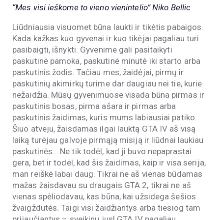
“Mes visi ieškome to vieno vienintelio” Niko Bellic
Liūdniausia visuomet būna laukti ir tikėtis pabaigos.
Kada kažkas kuo gyvenai ir kuo tikėjai pagaliau turi
pasibaigti, išnykti. Gyvenime gali pasitaikyti
paskutinė pamoka, paskutinė minutė iki starto arba
paskutinis žodis. Tačiau mes, žaidėjai, pirmų ir
paskutinių akimirkų turime dar daugiau nei tie, kurie
nežaidžia. Mūsų gyvenimuose visada būna pirmas ir
paskutinis bosas, pirma ašara ir pirmas arba
paskutinis žaidimas, kuris mums labiausiai patiko.
Šiuo atveju, žaisdamas ilgai lauktą GTA IV aš visą
laiką turėjau galvoje pirmąją misiją ir liūdnai laukiau
paskutinės… Ne tik todėl, kad ji buvo nepaprastai
gera, bet ir todėl, kad šis žaidimas, kaip ir visa serija,
man reiškė labai daug. Tikrai ne aš vienas būdamas
mažas žaisdavau su draugais GTA 2, tikrai ne aš
vienas spėliodavau, kas būna, kai užsidega šešios
žvaigždutės. Taigi visi žaidžiantys arba tiesiog tam
prijaučiantys – sveikinu jus! GTA IV pagaliau