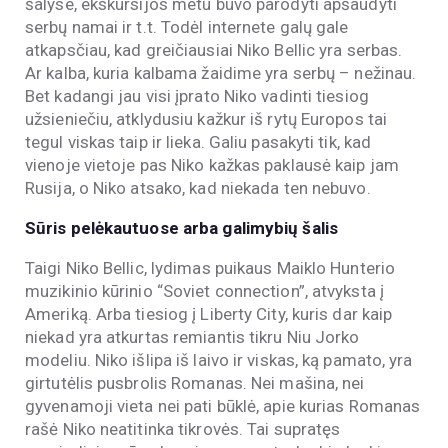
šalyse, ekskursijos metu buvo parodyti apšaudyti
serbų namai ir t.t. Todėl internete galų gale
atkapsčiau, kad greičiausiai Niko Bellic yra serbas.
Ar kalba, kuria kalbama žaidime yra serbų – nežinau.
Bet kadangi jau visi įprato Niko vadinti tiesiog
užsieniečiu, atklydusiu kažkur iš rytų Europos tai
tegul viskas taip ir lieka. Galiu pasakyti tik, kad
vienoje vietoje pas Niko kažkas paklausė kaip jam
Rusija, o Niko atsako, kad niekada ten nebuvo.
Sūris pelėkautuose arba galimybių šalis
Taigi Niko Bellic, lydimas puikaus Maiklo Hunterio
muzikinio kūrinio “Soviet connection”, atvyksta į
Ameriką. Arba tiesiog į Liberty City, kuris dar kaip
niekad yra atkurtas remiantis tikru Niu Jorko
modeliu. Niko išlipa iš laivo ir viskas, ką pamato, yra
girtutėlis pusbrolis Romanas. Nei mašina, nei
gyvenamoji vieta nei pati būklė, apie kurias Romanas
rašė Niko neatitinka tikrovės. Tai supratęs