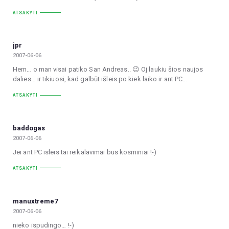
ATSAKYTI
jpr
2007-06-06
Hem… o man visai patiko San Andreas.. 😉 Oj laukiu šios naujos
dalies… ir tikiuosi, kad galbūt išleis po kiek laiko ir ant PC…
ATSAKYTI
baddogas
2007-06-06
Jei ant PC isleis tai reikalavimai bus kosminiai !-)
ATSAKYTI
manuxtreme7
2007-06-06
nieko ispudingo… !-)