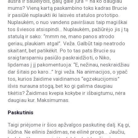
aušra ir saulėlydis, galų gale jūra – na ko daugiau
mums? Vieną kartą paskambino toks kadras Brucie
ir pasiūlė nuplaukti iki laisvės statulos prototipo.
Nuplaukėm, o nuo vandens paviršiaus taip magiškai
tos šviesos atsispindi… Nuplaukėm, pažiūrėjo jis į tą
statulą ir sako: “mmm ne, mano panos atrodo
geriau, plaukiam atgal”. Veža. Galbūt taip neatrodo
skaitant, bet patikėkit. Po to tas pats Brucie su
sraigtarsparniu pasiūlo paskraidžioti, o Niko,
lipdamas į jį pakomentuoja: “E, nežinau, neskraidžiau
dar šitais po karo…” Irgi veža. Na animacijos, o ypač
tos, kurios žaidime vaidinamos “egzekucijomis”
išvis nurauna stogą, bet ko gi galima daugiau
tikėtis? Žaidimas kvepia kokybe ir išbaigtumu, nėra
daugiau kur. Maksimumas.
Paskutinis
Taigi priėjome ir šios apžvalgos paskutinę dalį. Ką gi,
liūdna. Ne eilinis žaidimas, ne eilinė proga… Jaučiu,