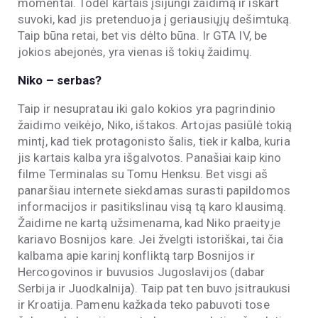
momentai. Todėl kartais įsijungi žaidimą ir iškart
suvoki, kad jis pretenduoja į geriausiųjų dešimtuką.
Taip būna retai, bet vis dėlto būna. Ir GTA IV, be
jokios abejonės, yra vienas iš tokių žaidimų.
Niko – serbas?
Taip ir nesupratau iki galo kokios yra pagrindinio
žaidimo veikėjo, Niko, ištakos. Artojas pasiūlė tokią
mintį, kad tiek protagonisto šalis, tiek ir kalba, kuria
jis kartais kalba yra išgalvotos. Panašiai kaip kino
filme Terminalas su Tomu Henksu. Bet visgi aš
panaršiau internete siekdamas surasti papildomos
informacijos ir pasitikslinau visą tą karo klausimą.
Žaidime ne kartą užsimenama, kad Niko praeityje
kariavo Bosnijos kare. Jei žvelgti istoriškai, tai čia
kalbama apie karinį konfliktą tarp Bosnijos ir
Hercogovinos ir buvusios Jugoslavijos (dabar
Serbija ir Juodkalnija). Taip pat ten buvo įsitraukusi
ir Kroatija. Pamenu kažkada teko pabuvoti tose