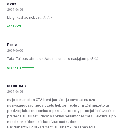
azaz
2007-06-06
Lb gl kad pc nebus. :-/:-/:-/
ATSAKYTI
Foxiz
2007-06-06
Taip. Tai bus pirmasis žaidimas mano naująjam ps3 🙂
ATSAKYTI
MERKURIS
2007-06-06
nu jo ir mane tas GTA bent jau kiek ju buvo tai nu nzn
nusivaziuodavo tiek siuzetu tiek gemeplejumi .Del siuzeto tai
pradzioj labai sudomina o paskui atrodo lyg kurejai issikvepia ir
pradeda su siuzetu daryt visokias nesamones tai su lektuvais po
miesta skraidom tai i kareivius sadaudom …..
Bet dabar tikiuosi kad bent jau sikart kurejai nenuvils….