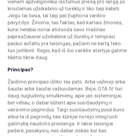
vienam apžvalgininkui išstūmus priešą pro langą jis
krisdamas užsikabino už turėklų ir liko taip kabėti.
Jeigu tai tiesa, tai taip pat Euphoria variklio
pavyzdys. Žinoma, tas faktas, kad kartais žmonės,
kurie nelabai noriai atiduoda savo mašinas
paprasčiausiai užsikabina už durelių ir tempiasi
paskui asfaltu yra teisingas, pačiam ne kartą teko
tuo įsitikinti. Regis, kad iš šio variklio ateityje galime
tikėtis tikrai daug.
Principas?
Žaidimo principas išliko tas pats. Arba važineji arba
šaudai arba šaudai važiuodamas. Beje, GTA IV turi
daug nugludintų smulkmenų, apie jas sistemingai,
bet vėliau, o dabar būtent apie susišaudymų ir
vairavimo pagrindus. Taigi susišaudymų pusė buvo
atkurta iš pagrindų, nes kūrėjai norėjo integruoti
galimybę naudotis priedanga. Ir labai teisingai
padarė, pasakysiu, nes dabar viskas kur kas