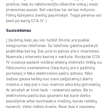
priešus, taip su raketsvaidžiu išbarstai viską į visas
įmanomas puses. Bet vaizdas tai vertas milijono…
Filmų kūrėjams derėtų pasimokyti. Tegul pereina visi
bent po kartą GTA IV :).
Susisiekimas
Į žaidimą, kaip jau visi turbūt žinote, yra puikiai
integruotas telefonas. Su telefonu galima padaryti
praktiškai bet ką. Dar, prie to paties yra ir internetas.
Nueinate į interneto kavinę ir naršote. Rockstar GTA
IV visatoje padarė visiškai atskirą interneto tinklą, su
fiktyviomis svetainėmis (tarp kurių yra ir pažinčių
portalas) ir Niko elektroninio pašto adresu. Niko
dažnai gauna laiškų nuo savo pažįstamų Liberty
mieste, o taip pat ir nuo mamos arba kitų giminaičių.
Ar atrašyti ar trinti lauk – renkamės patys. Be to
elektroniniu paštu bus gaunami kai kurie darbo
pasiūlymai arba nuotraukos mašinų, kurias reikėtų
nuvaryti. Vėlgi rinktis mums. Beje, bus ir naujienų