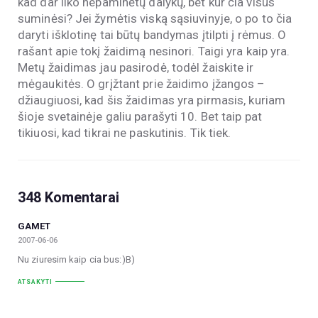
kad dar liko nepaminėtų dalykų, bet kur čia visus
suminėsi? Jei žymėtis viską sąsiuvinyje, o po to čia
daryti išklotinę tai būtų bandymas įtilpti į rėmus. O
rašant apie tokį žaidimą nesinori. Taigi yra kaip yra.
Metų žaidimas jau pasirodė, todėl žaiskite ir
mėgaukitės. O grįžtant prie žaidimo įžangos –
džiaugiuosi, kad šis žaidimas yra pirmasis, kuriam
šioje svetainėje galiu parašyti 10. Bet taip pat
tikiuosi, kad tikrai ne paskutinis. Tik tiek.
348 Komentarai
GAMET
2007-06-06
Nu ziuresim kaip cia bus:)B)
ATSAKYTI