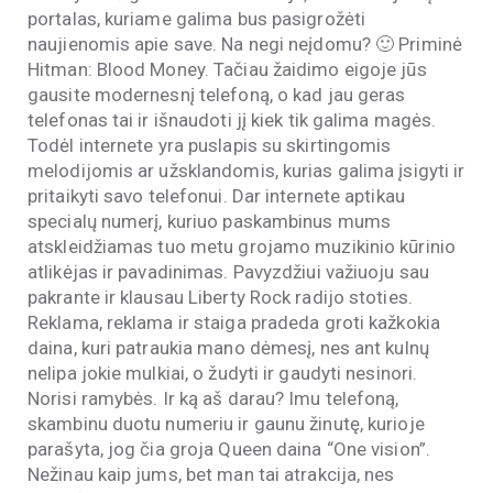
portalas, kuriame galima bus pasigrožėti
naujienomis apie save. Na negi neįdomu? 🙂 Priminė
Hitman: Blood Money. Tačiau žaidimo eigoje jūs
gausite modernesnį telefoną, o kad jau geras
telefonas tai ir išnaudoti jį kiek tik galima magės.
Todėl internete yra puslapis su skirtingomis
melodijomis ar užsklandomis, kurias galima įsigyti ir
pritaikyti savo telefonui. Dar internete aptikau
specialų numerį, kuriuo paskambinus mums
atskleidžiamas tuo metu grojamo muzikinio kūrinio
atlikėjas ir pavadinimas. Pavyzdžiui važiuoju sau
pakrante ir klausau Liberty Rock radijo stoties.
Reklama, reklama ir staiga pradeda groti kažkokia
daina, kuri patraukia mano dėmesį, nes ant kulnų
nelipa jokie mulkiai, o žudyti ir gaudyti nesinori.
Norisi ramybės. Ir ką aš darau? Imu telefoną,
skambinu duotu numeriu ir gaunu žinutę, kurioje
parašyta, jog čia groja Queen daina “One vision”.
Nežinau kaip jums, bet man tai atrakcija, nes