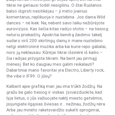
tikrai ne geriausi todėl nesigilinu. O štai Ruslanos
balso išgirsti nesitikėjau – ji mėto įvairius
komentarus, replikuoja ir nustebina. Jos daina Wild
dances – nė kiek. Na, nebent savo laiku nežiūrėjote
eurovizijos. Kas liečia kitas radijo stotis – na tiesiog
neturiu priekaištų. Apskritai bendrą žaidimo takelį
sudaro virš 200 skirtingų dainų ir mane nustebino
netgi elektroninė muzika arba kai kurie repo gabalai,
nors jų neklausau. Kūrėjai tikrai išsinėrė iš kailio –
čia radijas prilygsta tikram. Na bent jau pirmąjį
mėnesį. Bet ko daugiau mes galim reikalauti?
Dabartiniai mano favoritai yra Electro, Liberty rock,
the vibe ir IF99. O jūsų?
Kalbant apie grafiką man jau ima trūkti žodžių. Na
gražu be galo tiesiog ir viskas. Įsivaizduokite, kad
lyja lietus, o jūs važiuojate naktį miesto gatvėmis,
įsijungiate ilgąsias šviesas ir… nežinau, žodžių nėra.
Arba jau minėto raketsvaidžio sukelti sprogimai,