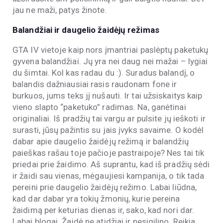
jau ne maži, patys žinote.
Balandžiai ir daugelio žaidėjų režimas
GTA IV vietoje kaip nors įmantriai paslėptų paketukų
gyvena balandžiai. Jų yra nei daug nei mažai – lygiai
du šimtai. Kol kas radau du :). Suradus balandį, o
balandis dažniausiai rasis raudonam fone ir
burkuos, jums teks jį nušauti. Ir tai užsiskaitys kaip
vieno slapto “paketuko” radimas. Na, ganėtinai
originaliai. Iš pradžių tai vargu ar pulsite jų ieškoti ir
surasti, jūsų pažintis su jais įvyks savaime. O kodėl
dabar apie daugelio žaidėjų režimą ir balandžių
paieškas rašau toje pačioje pastraipoje? Nes tai tik
priedai prie žaidimo. Aš suprantu, kad iš pradžių sėdi
ir žaidi sau vienas, mėgaujiesi kampanija, o tik tada
pereini prie daugelio žaidėjų režimo. Labai liūdna,
kad dar dabar yra tokių žmonių, kurie pereina
žaidimą per keturias dienas ir, sako, kad nori dar.
Labai blogai. Žaidė ne atidžiai ir nesigilino. Reikia