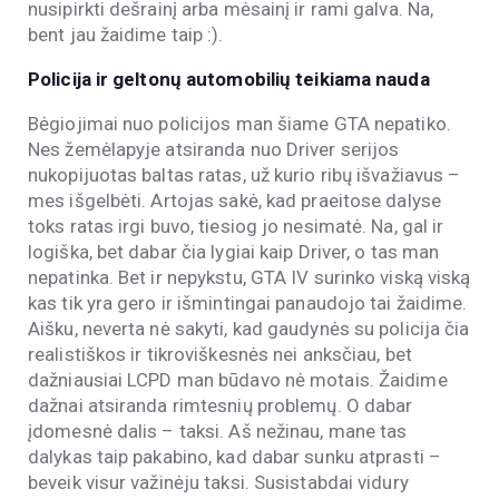
nusipirkti dešrainį arba mėsainį ir rami galva. Na,
bent jau žaidime taip :).
Policija ir geltonų automobilių teikiama nauda
Bėgiojimai nuo policijos man šiame GTA nepatiko.
Nes žemėlapyje atsiranda nuo Driver serijos
nukopijuotas baltas ratas, už kurio ribų išvažiavus –
mes išgelbėti. Artojas sakė, kad praeitose dalyse
toks ratas irgi buvo, tiesiog jo nesimatė. Na, gal ir
logiška, bet dabar čia lygiai kaip Driver, o tas man
nepatinka. Bet ir nepykstu, GTA IV surinko viską viską
kas tik yra gero ir išmintingai panaudojo tai žaidime.
Aišku, neverta nė sakyti, kad gaudynės su policija čia
realistiškos ir tikroviškesnės nei anksčiau, bet
dažniausiai LCPD man būdavo nė motais. Žaidime
dažnai atsiranda rimtesnių problemų. O dabar
įdomesnė dalis – taksi. Aš nežinau, mane tas
dalykas taip pakabino, kad dabar sunku atprasti –
beveik visur važinėju taksi. Susistabdai vidury