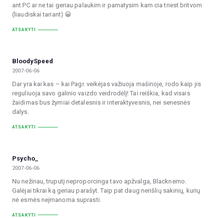
ant PC ar ne tai geriau palaukim ir pamatysim kam cia triest britvom
(liaudiskai tariant) 😀
ATSAKYTI
BloodySpeed
2007-06-06
Dar yra kai kas – kai Pagr. veikėjas važiuoja mašinoje, rodo kaip jis
reguliuoja savo galinio vaizdo veidrodėlį! Tai reiškia, kad visais
žaidimas bus žymiai detalesnis ir interaktyvesnis, nei senesnės
dalys.
ATSAKYTI
Psycho_
2007-06-06
Nu nežinau, truputį neproporcinga tavo apžvalga, Blacknemo.
Galėjai tikrai ką geriau parašyt. Taip pat daug nerišlių sakinių, kurių
nė esmės neįmanoma suprasti.
ATSAKYTI