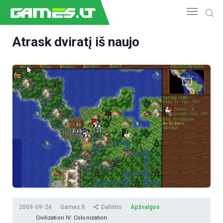
Atrask dviratį iš naujo
NAUJIENOS
GAMEDEV
ESPORTAS
GELEŽIS
VIDEO
APŽVALGOS
ŽAIDIMAI
2009-09-24
Games.lt
Dalintis
Apžvalgos
Civilization IV: Colonization