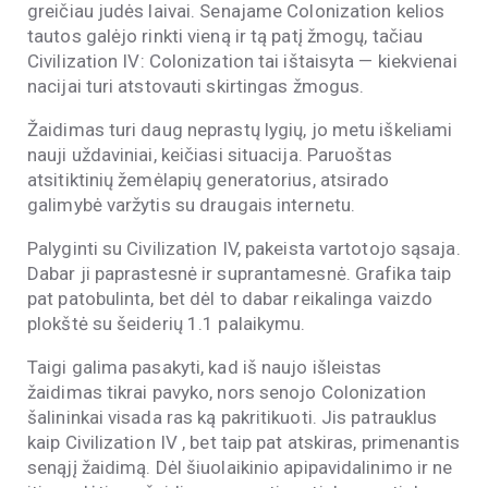
greičiau judės laivai. Senajame Colonization kelios
tautos galėjo rinkti vieną ir tą patį žmogų, tačiau
Civilization IV: Colonization tai ištaisyta — kiekvienai
nacijai turi atstovauti skirtingas žmogus.
Žaidimas turi daug neprastų lygių, jo metu iškeliami
nauji uždaviniai, keičiasi situacija. Paruoštas
atsitiktinių žemėlapių generatorius, atsirado
galimybė varžytis su draugais internetu.
Palyginti su Civilization IV, pakeista vartotojo sąsaja.
Dabar ji paprastesnė ir suprantamesnė. Grafika taip
pat patobulinta, bet dėl to dabar reikalinga vaizdo
plokštė su šeiderių 1.1 palaikymu.
Taigi galima pasakyti, kad iš naujo išleistas
žaidimas tikrai pavyko, nors senojo Colonization
šalininkai visada ras ką pakritikuoti. Jis patrauklus
kaip Civilization IV , bet taip pat atskiras, primenantis
senąjį žaidimą. Dėl šiuolaikinio apipavidalinimo ir ne