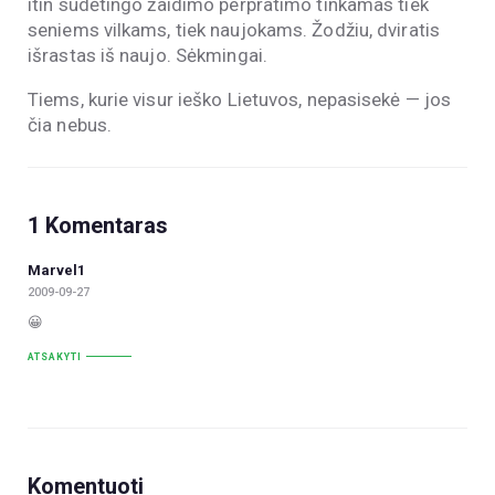
itin sudėtingo žaidimo perpratimo tinkamas tiek
seniems vilkams, tiek naujokams. Žodžiu, dviratis
išrastas iš naujo. Sėkmingai.
Tiems, kurie visur ieško Lietuvos, nepasisekė — jos
čia nebus.
1 Komentaras
Marvel1
2009-09-27
😀
ATSAKYTI
Komentuoti