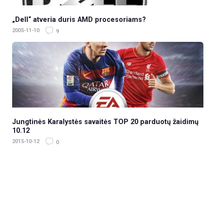
„Dell“ atveria duris AMD procesoriams?
2005-11-10
9
Jungtinės Karalystės savaitės TOP 20 parduotų žaidimų
10.12
2015-10-12
0