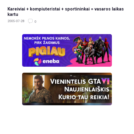
Kareiviai + kompiuteristai + sportininkai = vasaros laikas
kartu
2005-07-28
0