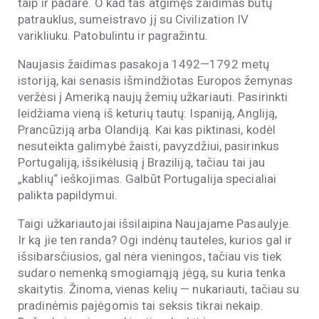
taip ir padarė. O kad tas atgimęs žaidimas būtų
patrauklus, sumeistravo jį su Civilization IV
varikliuku. Patobulintu ir pagražintu.
Naujasis žaidimas pasakoja 1492—1792 metų
istoriją, kai senasis išmindžiotas Europos žemynas
veržėsi į Ameriką naujų žemių užkariauti. Pasirinkti
leidžiama vieną iš keturių tautų: Ispaniją, Angliją,
Prancūziją arba Olandiją. Kai kas piktinasi, kodėl
nesuteikta galimybė žaisti, pavyzdžiui, pasirinkus
Portugaliją, išsikėlusią į Braziliją, tačiau tai jau
„kablių“ ieškojimas. Galbūt Portugalija specialiai
palikta papildymui.
Taigi užkariautojai išsilaipina Naujajame Pasaulyje.
Ir ką jie ten randa? Ogi indėnų tauteles, kurios gal ir
išsibarsčiusios, gal nėra vieningos, tačiau vis tiek
sudaro nemenką smogiamąją jėgą, su kuria tenka
skaitytis. Žinoma, vienas kelių — nukariauti, tačiau su
pradinėmis pajėgomis tai seksis tikrai nekaip.