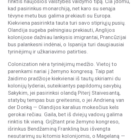
rinktis naujosios valstybės valdymo tipą. Čia įdomu,
kad pasirinkus monarchiją, net karo su senąja
tėvyne metu bus galima prekiauti su Europa.
Kiekviena pasirinkta tauta turi savo stipriųjų pusių.
Olandija sugeba pelningiau prekiauti, Anglijos
kolonijose dažniau lankysis imigrantai, Prancūzijai
bus palankesni indėnai, o Ispanija turi daugiausiai
tyrinėjimų ir užkariavimo patirties.
Colonization nėra tyrinėjimų medžio. Vietoj to
parenkami nariai į žemyno kongresą. Taip pat
žaidimo pradžioje kiekvienai iš tautų skiriami du
kolonijų lyderiai, suteikiantys papildomų savybių.
Sakykim, jei pasirinksi olandą Piterį Staivesantą,
statybų tempas bus greitesnis, o jei Andrieną van
der Donką — Olandijos karalius mokesčius kels
gerokai rečiau. Gaila, bet iš dviejų vadovų galima
rinktis tik vieną. Grįžtant prie žemyno kongreso,
išrinkus Bendžaminą Frankliną bus išvengta
nesutarimų su kitomis kolonijomis, o Magelaną —