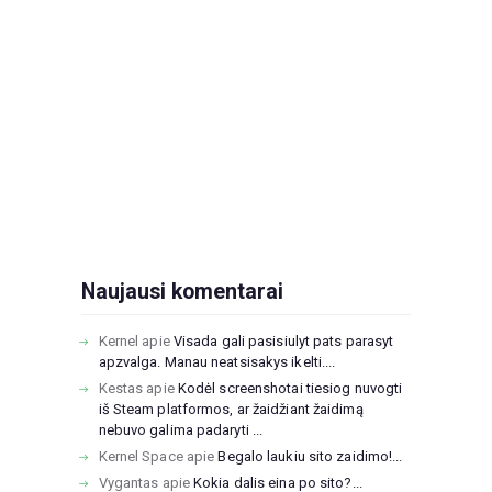
Naujausi komentarai
Kernel
apie
Visada gali pasisiulyt pats parasyt
apzvalga. Manau neatsisakys ikelti....
Kestas
apie
Kodėl screenshotai tiesiog nuvogti
iš Steam platformos, ar žaidžiant žaidimą
nebuvo galima padaryti ...
Kernel Space
apie
Begalo laukiu sito zaidimo!...
Vygantas
apie
Kokia dalis eina po sito?...