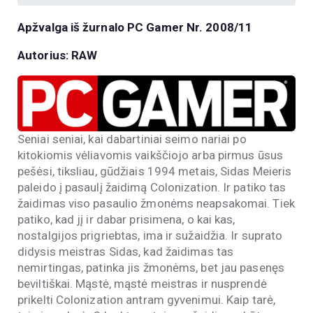
Apžvalga iš žurnalo PC Gamer Nr. 2008/11
Autorius: RAW
Seniai seniai, kai dabartiniai seimo nariai po
kitokiomis vėliavomis vaikščiojo arba pirmus ūsus
pešėsi, tiksliau, gūdžiais 1994 metais, Sidas Meieris
paleido į pasaulį žaidimą Colonization. Ir patiko tas
žaidimas viso pasaulio žmonėms neapsakomai. Tiek
patiko, kad jį ir dabar prisimena, o kai kas,
nostalgijos prigriebtas, ima ir sužaidžia. Ir suprato
didysis meistras Sidas, kad žaidimas tas
nemirtingas, patinka jis žmonėms, bet jau pasenęs
beviltiškai. Mąstė, mąstė meistras ir nusprendė
prikelti Colonization antram gyvenimui. Kaip tarė,