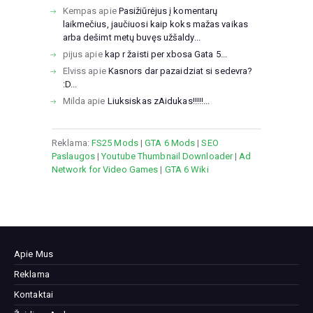
Kempas
apie
Pasižiūrėjus į komentarų
laikmečius, jaučiuosi kaip koks mažas vaikas
arba dešimt metų buvęs užšaldy...
pijus
apie
kap r žaisti per xbosa Gata 5...
Elviss
apie
Kasnors dar pazaidziat si sedevra?
:D...
Milda
apie
Liuksiskas zAidukas!!!!!...
Reklama:
FS25 Mods
|
GTA 6 Mods
|
SEO
Paslaugos
|
Youtube Thumbnail Downloader
|
Ad
Network for Video Games
|
GTA 6 Wiki
Apie Mus
Reklama
Kontaktai