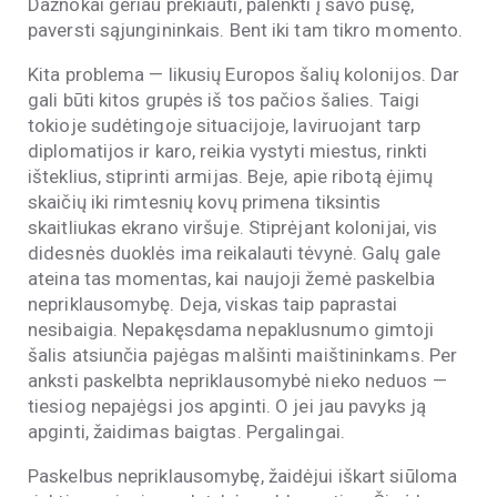
Dažnokai geriau prekiauti, palenkti į savo pusę,
paversti sąjungininkais. Bent iki tam tikro momento.
Kita problema — likusių Europos šalių kolonijos. Dar
gali būti kitos grupės iš tos pačios šalies. Taigi
tokioje sudėtingoje situacijoje, laviruojant tarp
diplomatijos ir karo, reikia vystyti miestus, rinkti
išteklius, stiprinti armijas. Beje, apie ribotą ėjimų
skaičių iki rimtesnių kovų primena tiksintis
skaitliukas ekrano viršuje. Stiprėjant kolonijai, vis
didesnės duoklės ima reikalauti tėvynė. Galų gale
ateina tas momentas, kai naujoji žemė paskelbia
nepriklausomybę. Deja, viskas taip paprastai
nesibaigia. Nepakęsdama nepaklusnumo gimtoji
šalis atsiunčia pajėgas malšinti maištininkams. Per
anksti paskelbta nepriklausomybė nieko neduos —
tiesiog nepajėgsi jos apginti. O jei jau pavyks ją
apginti, žaidimas baigtas. Pergalingai.
Paskelbus nepriklausomybę, žaidėjui iškart siūloma