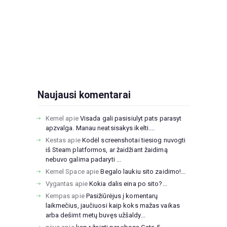
Naujausi komentarai
Kernel
apie
Visada gali pasisiulyt pats parasyt
apzvalga. Manau neatsisakys ikelti....
Kestas
apie
Kodėl screenshotai tiesiog nuvogti
iš Steam platformos, ar žaidžiant žaidimą
nebuvo galima padaryti ...
Kernel Space
apie
Begalo laukiu sito zaidimo!...
Vygantas
apie
Kokia dalis eina po sito?...
Kempas
apie
Pasižiūrėjus į komentarų
laikmečius, jaučiuosi kaip koks mažas vaikas
arba dešimt metų buvęs užšaldy...