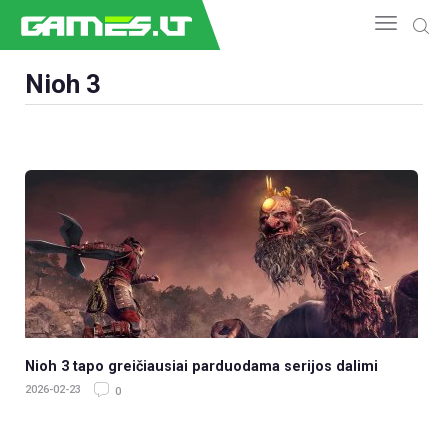
Nioh 3
NAUJIENOS
GAMEDEV
ESPORTAS
GELEŽIS
VIDEO
APŽVALGOS
ŽAIDIMAI
Nioh 3 tapo greičiausiai parduodama serijos dalimi
2026-02-23
0