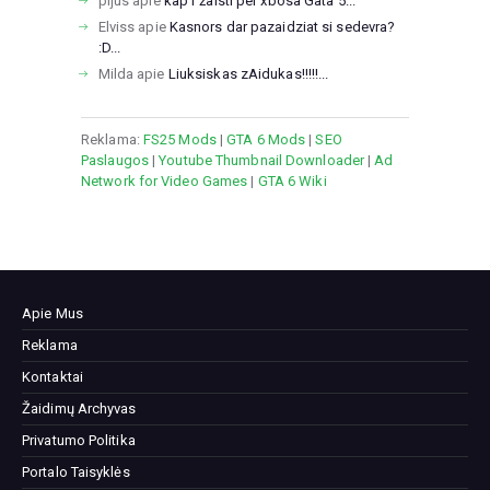
pijus
apie
kap r žaisti per xbosa Gata 5...
Elviss
apie
Kasnors dar pazaidziat si sedevra?
:D...
Milda
apie
Liuksiskas zAidukas!!!!!...
Reklama:
FS25 Mods
|
GTA 6 Mods
|
SEO
Paslaugos
|
Youtube Thumbnail Downloader
|
Ad
Network for Video Games
|
GTA 6 Wiki
Apie Mus
Reklama
Kontaktai
Žaidimų Archyvas
Privatumo Politika
Portalo Taisyklės