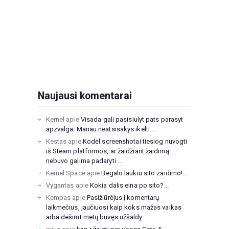
Naujausi komentarai
Kernel
apie
Visada gali pasisiulyt pats parasyt
apzvalga. Manau neatsisakys ikelti....
Kestas
apie
Kodėl screenshotai tiesiog nuvogti
iš Steam platformos, ar žaidžiant žaidimą
nebuvo galima padaryti ...
Kernel Space
apie
Begalo laukiu sito zaidimo!...
Vygantas
apie
Kokia dalis eina po sito?...
Kempas
apie
Pasižiūrėjus į komentarų
laikmečius, jaučiuosi kaip koks mažas vaikas
arba dešimt metų buvęs užšaldy...