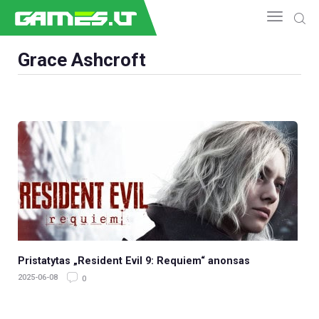
Grace Ashcroft
NAUJIENOS
GAMEDEV
ESPORTAS
GELEŽIS
VIDEO
APŽVALGOS
ŽAIDIMAI
Pristatytas „Resident Evil 9: Requiem“ anonsas
2025-06-08
0