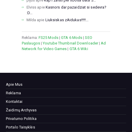
pijus
apie
kap r žaisti per xbosa Gata 5...
Elviss
apie
Kasnors dar pazaidziat si sedevra?
:D...
Milda
apie
Liuksiskas zAidukas!!!!!...
Reklama:
FS25 Mods
|
GTA 6 Mods
|
SEO
Paslaugos
|
Youtube Thumbnail Downloader
|
Ad
Network for Video Games
|
GTA 6 Wiki
Apie Mus
Reklama
Kontaktai
Žaidimų Archyvas
Privatumo Politika
Portalo Taisyklės